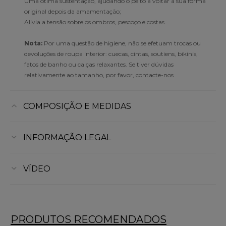
Uma ótima sustentação, ajudando o peito a voltar à sua forma
original depois da amamentação;
Alivia a tensão sobre os ombros, pescoço e costas.
Nota:
Por uma questão de higiene, não se efetuam trocas ou
devoluções de roupa interior: cuecas, cintas, soutiens, bikinis,
fatos de banho ou calças relaxantes. Se tiver dúvidas
relativamente ao tamanho, por favor, contacte-nos
COMPOSIÇÃO E MEDIDAS
INFORMAÇÃO LEGAL
VÍDEO
PRODUTOS RECOMENDADOS