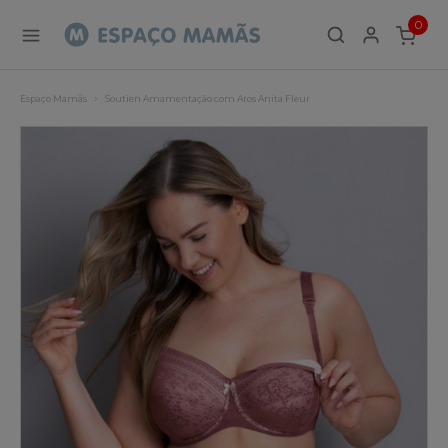
0
ITEMS
Espaço Mamãs
Soutien Amamentação com Aros Anita Fleur