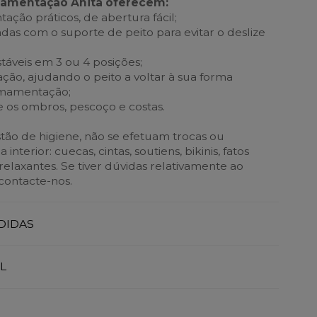
mamentação Anita oferecem:
ção práticos, de abertura fácil;
gadas com o suporte de peito para evitar o deslize
stáveis em 3 ou 4 posições;
ção, ajudando o peito a voltar à sua forma
 amamentação;
re os ombros, pescoço e costas.
ão de higiene, não se efetuam trocas ou
nterior: cuecas, cintas, soutiens, bikinis, fatos
elaxantes. Se tiver dúvidas relativamente ao
contacte-nos.
DIDAS
L