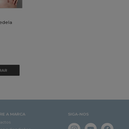
edela
RAR
RE A MARCA
SIGA-NOS
actos