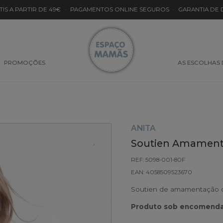
TIS A PARTIR DE 49€
·
PAGAMENTOS ONLINE SEGUROS
·
GARANTIA DE
PROMOÇÕES
AS ESCOLHAS
ANITA
Soutien Amamenta
REF: 5098-001-80F
EAN: 4058509523670
Soutien de amamentação co
Produto sob encomenda