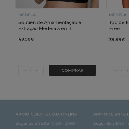
MEDELA
MEDELA
Soutien de Amamentação e
Top de 
Extração Medela 3 em 1
Free
49.50€
39.99€
COMPRAR
APOIO CLIENTE LOJA ONLINE
APOIO CLIENTE 
Segunda a Sexta 10:00 › 19:00
Segunda a Doming