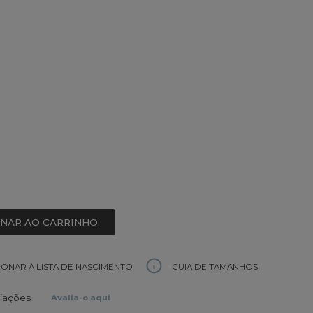
ONAR AO CARRINHO
GUIA DE TAMANHOS
IONAR À LISTA DE NASCIMENTO
liações
Avalia-o aqui