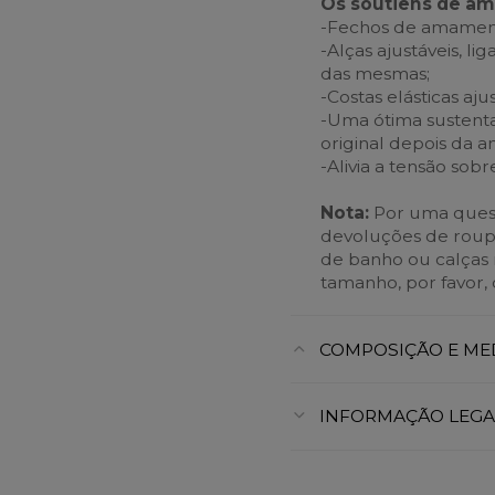
Os soutiens de a
-Fechos de amamenta
-Alças ajustáveis, li
das mesmas;
-Costas elásticas aju
-Uma ótima sustenta
original depois da
-Alivia a tensão sob
Nota:
Por uma quest
devoluções de roupa i
de banho ou calças r
tamanho, por favor, 
COMPOSIÇÃO E ME
INFORMAÇÃO LEGA