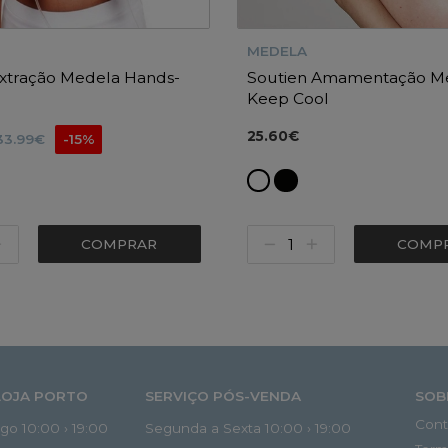
MEDELA
Extração Medela Hands-
Soutien Amamentação M
Keep Cool
25.60€
33.99€
-15%
COMPRAR
COMP
LOJA PORTO
SERVIÇO PÓS-VENDA
SOB
Cont
o 10:00 › 19:00
Segunda a Sexta 10:00 › 19:00