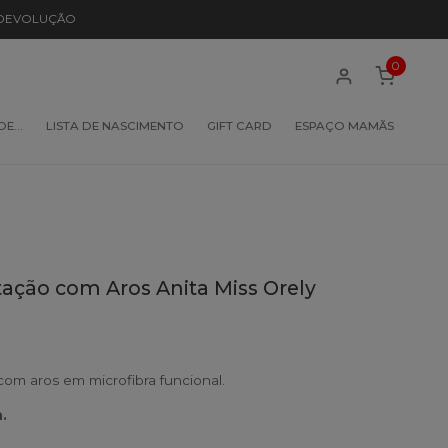
 DEVOLUÇÃO
0
 DE…
LISTA DE NASCIMENTO
GIFT CARD
ESPAÇO MAMÃS
ção com Aros Anita Miss Orely
m aros em microfibra funcional.
.