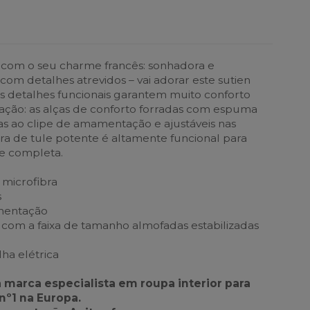
com o seu charme francês: sonhadora e
 com detalhes atrevidos – vai adorar este sutien
 detalhes funcionais garantem muito conforto
ção: as alças de conforto forradas com espuma
s ao clipe de amamentação e ajustáveis nas
eira de tule potente é altamente funcional para
e completa.
 microfibra
s
mentação
com a faixa de tamanho almofadas estabilizadas
lha elétrica
a marca especialista em roupa interior para
nº1 na Europa.