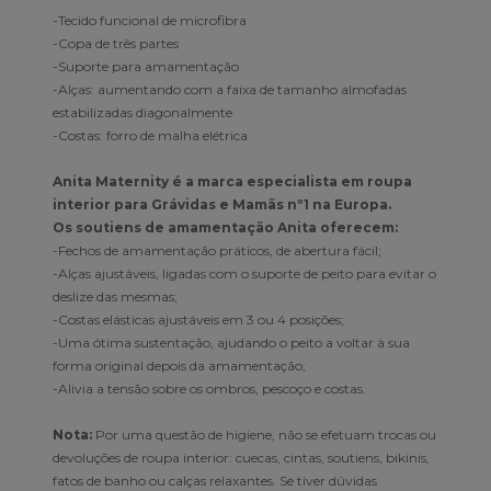
-Tecido funcional de microfibra
-Copa de três partes
-Suporte para amamentação
-Alças: aumentando com a faixa de tamanho almofadas
estabilizadas diagonalmente
-Costas: forro de malha elétrica
Anita Maternity é a marca especialista em roupa
interior para Grávidas e Mamãs nº1 na Europa.
Os soutiens de amamentação Anita oferecem:
-Fechos de amamentação práticos, de abertura fácil;
-Alças ajustáveis, ligadas com o suporte de peito para evitar o
deslize das mesmas;
-Costas elásticas ajustáveis em 3 ou 4 posições;
-Uma ótima sustentação, ajudando o peito a voltar à sua
forma original depois da amamentação;
-Alivia a tensão sobre os ombros, pescoço e costas.
Nota:
Por uma questão de higiene, não se efetuam trocas ou
devoluções de roupa interior: cuecas, cintas, soutiens, bikinis,
fatos de banho ou calças relaxantes. Se tiver dúvidas