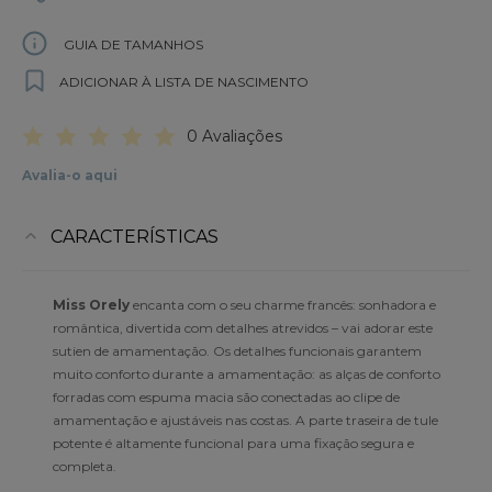
GUIA DE TAMANHOS
ADICIONAR À LISTA DE NASCIMENTO
0 Avaliações
Avalia-o aqui
CARACTERÍSTICAS
Miss Orely
encanta com o seu charme francês: sonhadora e
romântica, divertida com detalhes atrevidos – vai adorar este
sutien de amamentação. Os detalhes funcionais garantem
muito conforto durante a amamentação: as alças de conforto
forradas com espuma macia são conectadas ao clipe de
amamentação e ajustáveis nas costas. A parte traseira de tule
potente é altamente funcional para uma fixação segura e
completa.