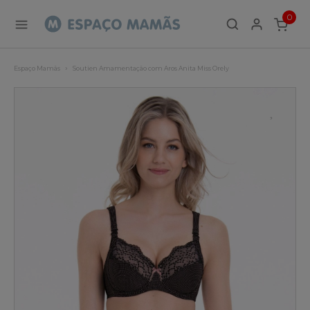
0
ITEMS
Espaço Mamãs
Soutien Amamentação com Aros Anita Miss Orely