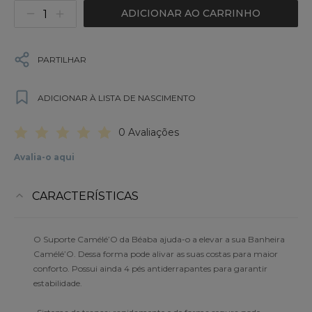
ADICIONAR AO CARRINHO
PARTILHAR
ADICIONAR À LISTA DE NASCIMENTO
0 Avaliações
Avalia-o aqui
CARACTERÍSTICAS
O Suporte Camélé’O da Béaba ajuda-o a elevar a sua Banheira
Camélé’O. Dessa forma pode alivar as suas costas para maior
conforto. Possui ainda 4 pés antiderrapantes para garantir
estabilidade.