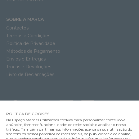
SOBRE A MARCA
Contactos
Termos e Condições
Política de Privacidade
Métodos de Pagamento
Envios e Entregas
Trocas e Devoluções
Livro de Reclamações
POLÍTICA DE COOKIES
Na Espaço Mamãs utilizamos cookies para personalizar conteúdo e
anúncios, fornecer funcionalidades de redes sociais e analisar o nosso
tráfego. Também partilhamos informações acerca da sua utilização do
site com os nossos parceiros de redes sociais, de publicidade e de análise,
que as podem combinar com outras informações que lhe forneceu ou