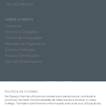
+351 963 396 200
SOBRE A MARCA
Contactos
Termos e Condições
Política de Privacidade
Métodos de Pagamento
Envios e Entregas
Trocas e Devoluções
Livro de Reclamações
POLÍTICA DE COOKIES
Na Espaço Mamãs utilizamos cookies para personalizar conteúdo e
anúncios, fornecer funcionalidades de redes sociais e analisar o nosso
tráfego. Também partilhamos informações acerca da sua utilização do