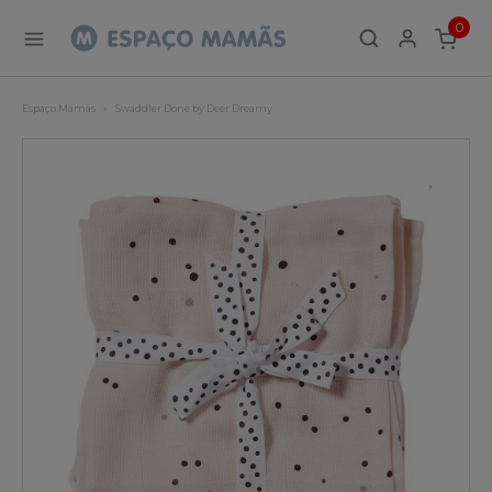
0
ITEMS
Espaço Mamãs
Swaddler Done by Deer Dreamy