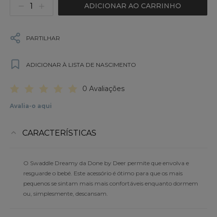
ADICIONAR AO CARRINHO
PARTILHAR
ADICIONAR À LISTA DE NASCIMENTO
0 Avaliações
Avalia-o aqui
CARACTERÍSTICAS
O Swaddle Dreamy da Done by Deer permite que envolva e
resguarde o bebé. Este acessório é ótimo para que os mais
pequenos se sintam mais mais confortáveis enquanto dormem
ou, simplesmente, descansam.