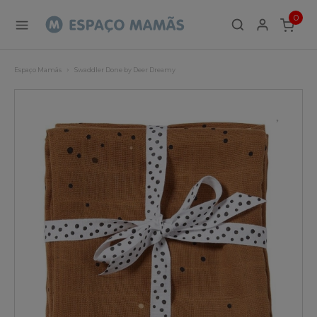
0
ITEMS
Espaço Mamãs
Swaddler Done by Deer Dreamy