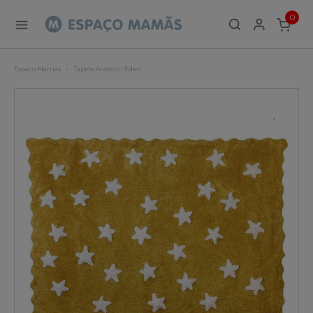
0
ITEMS
Espaço Mamãs
Tapete Aratextil Eden