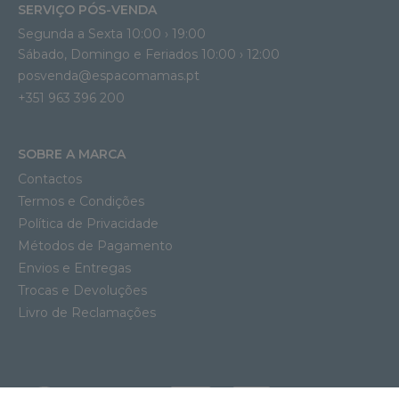
SERVIÇO PÓS-VENDA
Segunda a Sexta 10:00 › 19:00
Sábado, Domingo e Feriados 10:00 › 12:00
posvenda@espacomamas.pt
+351 963 396 200
SOBRE A MARCA
Contactos
Termos e Condições
Política de Privacidade
Métodos de Pagamento
Envios e Entregas
Trocas e Devoluções
Livro de Reclamações