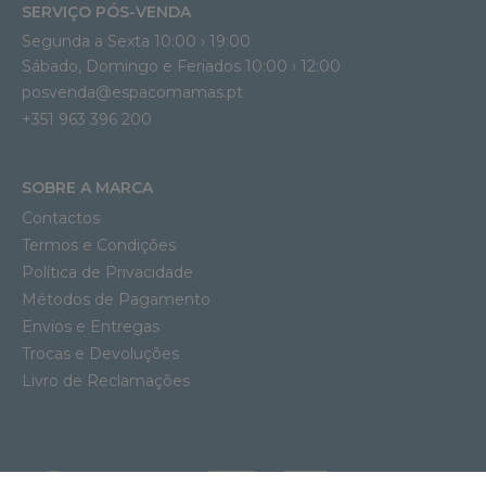
SERVIÇO PÓS-VENDA
Segunda a Sexta 10:00 › 19:00
Sábado, Domingo e Feriados 10:00 › 12:00
posvenda@espacomamas.pt
+351 963 396 200
SOBRE A MARCA
Contactos
Termos e Condições
Política de Privacidade
Métodos de Pagamento
Envios e Entregas
Trocas e Devoluções
Livro de Reclamações