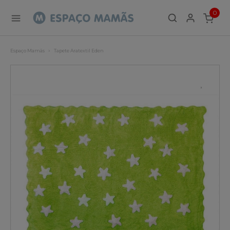
0
ITEMS
Espaço Mamãs
Tapete Aratextil Eden