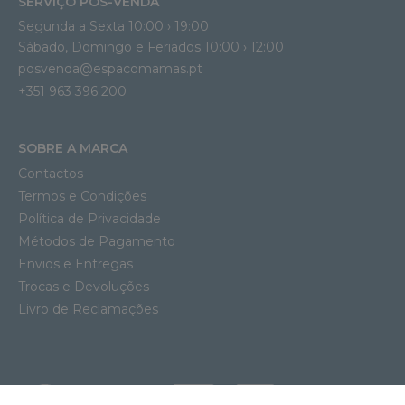
SERVIÇO PÓS-VENDA
Segunda a Sexta 10:00 › 19:00
Sábado, Domingo e Feriados 10:00 › 12:00
posvenda@espacomamas.pt
+351 963 396 200
SOBRE A MARCA
Contactos
Termos e Condições
Política de Privacidade
Métodos de Pagamento
Envios e Entregas
Trocas e Devoluções
Livro de Reclamações