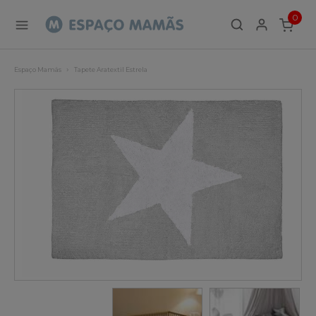
0
ITEMS
Espaço Mamãs
Tapete Aratextil Estrela