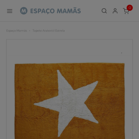
0
ITEMS
Espaço Mamãs
Tapete Aratextil Estrela