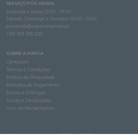
SERVIÇO PÓS-VENDA
Segunda a Sexta 10:00 › 19:00
Sábado, Domingo e Feriados 10:00 › 12:00
posvenda@espacomamas.pt
+351 963 396 200
SOBRE A MARCA
Contactos
Termos e Condições
Política de Privacidade
Métodos de Pagamento
Envios e Entregas
Trocas e Devoluções
Livro de Reclamações