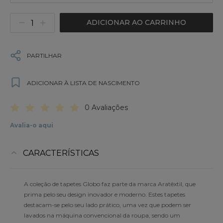
ADICIONAR AO CARRINHO
PARTILHAR
ADICIONAR À LISTA DE NASCIMENTO
0 Avaliações
Avalia-o aqui
CARACTERÍSTICAS
A coleção de tapetes Globo faz parte da marca Aratêxtil, que
prima pelo seu design inovador e moderno. Estes tapetes
destacam-se pelo seu lado prático, uma vez que podem ser
lavados na máquina convencional da roupa, sendo um