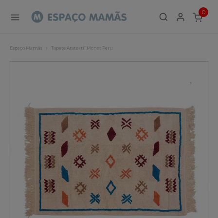
0
ITEMS
Espaço Mamãs
Tapete Aratextil Monet Peru