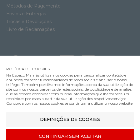
Métodos de Pagamento
Envios e Entregas
Trocas e Devoluções
Livro de Reclamações
POLÍTICA DE COOKIES
Na Espaço Mamãs utilizamos cookies para personalizar conteúdo e
anúncios, fornecer funcionalidades de redes sociais e analisar o nosso
tráfego. Também partilhamos informações acerca da sua utilização do
site com os nossos parceiros de redes sociais, de publicidade e de análise,
que as podem combinar com outras informações que lhe forneceu ou
MÉTODOS DE ENVIO
recolhidas por estes a partir da sua utilização dos respetivos serviços.
Concorda com os nossos cookies se continuar a utilizar o nosso website.
DEFINIÇÕES DE COOKIES
MÉTODOS DE PAGAMENTO
Tapete Aratextil Monet Zig Zag
CONTINUAR SEM ACEITAR