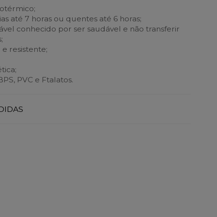
sotérmico;
s até 7 horas ou quentes até 6 horas;
ável conhecido por ser saudável e não transferir
;
 e resistente;
ica;
BPS, PVC e Ftalatos.
DIDAS