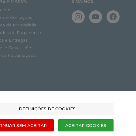
RE A MARCA
SIGA-NOS
actos
os e Condições
tica de Privacidade
odos de Pagamento
os e Entregas
as e Devoluções
o de Reclamações
DEFINIÇÕES DE COOKIES
INUAR SEM ACEITAR
ACEITAR COOKIES