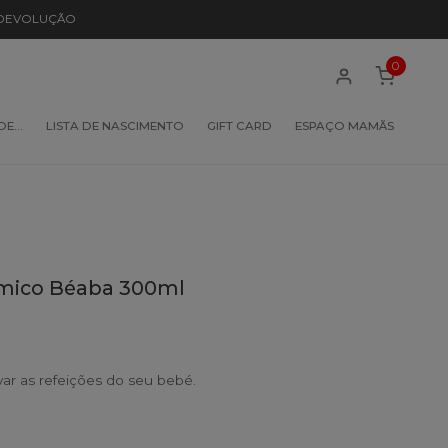
 DEVOLUÇÃO
0
 DE…
LISTA DE NASCIMENTO
GIFT CARD
ESPAÇO MAMÃS
rmico Béaba 300ml
ar as refeições do seu bebé.