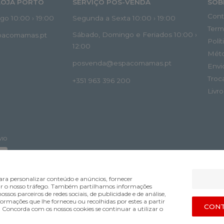
LOJA PORTO
SERVIÇO PÓS-VENDA
SOB
Cont
o 10:00 › 19:00
Segunda a Sexta 10:00 › 19:00
Term
Sábado, Domingo e Feriados 10:00 ›
spacomamas.pt
Polí
12:00
Mét
posvenda@espacomamas.pt
Envi
Troc
+351 963 396 200
Livr
VIO
ra personalizar conteúdo e anúncios, fornecer
lisar o nosso tráfego. Também partilhamos informações
ossos parceiros de redes sociais, de publicidade e de análise,
mações que lhe forneceu ou recolhidas por estes a partir
Bsolus.pt
CONT
s. Concorda com os nossos cookies se continuar a utilizar o