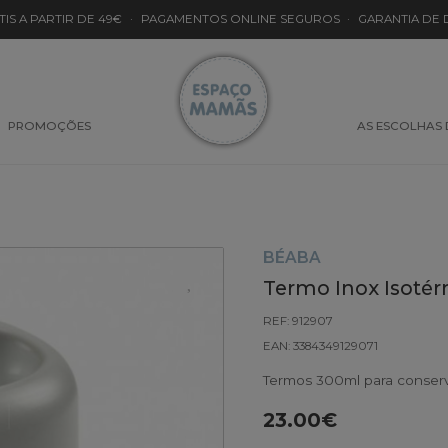
TIS A PARTIR DE 49€
·
PAGAMENTOS ONLINE SEGUROS
·
GARANTIA DE
PROMOÇÕES
AS ESCOLHAS
BÉABA
Termo Inox Isoté
REF: 912907
EAN: 3384349129071
Termos 300ml para conserv
23.00€