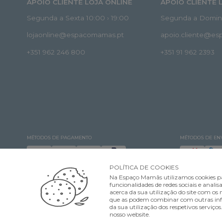
APOIO CLIENTE LOJA ONLINE
APOIO CLIENTE 
Segunda a Sexta 10:00 › 19:00
Segunda a Doming
lojaonline@espacomamas.pt
apoio.cliente@e
+351 962 246 800
+351 91 962 2393
MÉTODOS DE PAGAMENTO
MÉTODOS DE EN
POLÍTICA DE COOKIES
Na Espaço Mamãs utilizamos cookies pa
funcionalidades de redes sociais e ana
acerca da sua utilização do site com os n
que as podem combinar com outras infor
©Espaço Mamãs. Todos os direitos reservados Designed & developed by
da sua utilização dos respetivos serviço
nosso website.