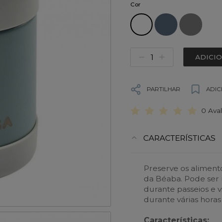
Cor
ADICI
PARTILHAR
ADIC
0 Ava
CARACTERÍSTICAS
Preserve os aliment
da Béaba. Pode ser 
durante passeios e 
durante várias horas
Características: