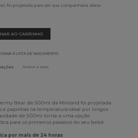
el, foi projetada para ser sua companheira diária.
ONAR AO CARRINHO
IONAR À LISTA DE NASCIMENTO
liações
Avalia-o aqui
hermy Bear de 500ml da Miniland foi projetada
 e papinhas na temperatura ideal por longos
pacidade de 500ml torna-a uma opção
tica para os primeiros passeios do seu bebé.
ca por mais de 24 horas