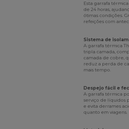
Esta garrafa térmic
de 24 horas, ajudan
ótimas condições. Gr
refeições com antec
Sistema de isolam
A garrafa térmica 
tripla camada, com
camada de cobre, qu
reduz a perda de c
mais tempo.
Despejo fácil e f
A garrafa térmica po
serviço de líquidos 
e evita derrames ac
quanto em viagens.