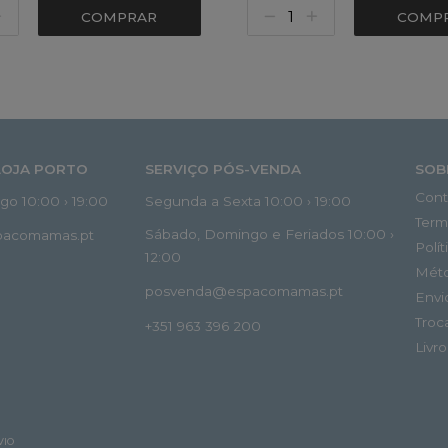
COMPRAR
COMP
LOJA PORTO
SERVIÇO PÓS-VENDA
SOB
Cont
o 10:00 › 19:00
Segunda a Sexta 10:00 › 19:00
Term
Sábado, Domingo e Feriados 10:00 ›
spacomamas.pt
Polí
12:00
Mét
posvenda@espacomamas.pt
Envi
Troc
+351 963 396 200
Livr
VIO