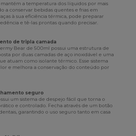
a mantém a temperatura dos líquidos por mais
do a conservar bebidas quentes e frias em
aças à sua eficiência térmica, pode preparar
edência e tê-las prontas quando precisar.
ento de tripla camada
Thermy Bear de 500ml possui uma estrutura de
posta por duas camadas de aço inoxidável e uma
e atuam como isolante térmico. Esse sistema
alor e melhora a conservação do conteúdo por
echamento seguro
ssui um sistema de despejo fácil que torna o
prático e controlado. Fecha através de um botão
identais, garantindo o uso seguro tanto em casa