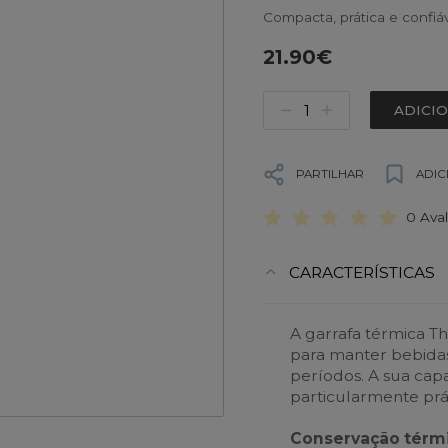
Compacta, prática e confiáv
21.90€
ADICI
PARTILHAR
ADIC
0 Ava
CARACTERÍSTICAS
A garrafa térmica T
para manter bebidas
períodos. A sua ca
particularmente prá
Conservação térmi