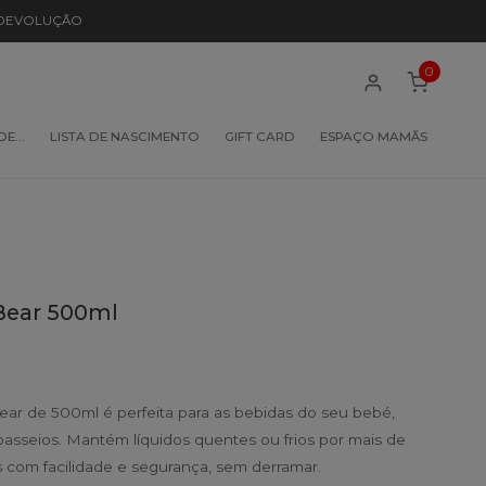
 DEVOLUÇÃO
0
 DE…
LISTA DE NASCIMENTO
GIFT CARD
ESPAÇO MAMÃS
Bear 500ml
ear de 500ml é perfeita para as bebidas do seu bebé,
asseios. Mantém líquidos quentes ou frios por mais de
os com facilidade e segurança, sem derramar.