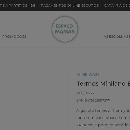
TIS A PARTIR DE 49€
·
PAGAMENTOS ONLINE SEGUROS
·
GARANTIA DE
PROMOÇÕES
AS ESCOLHAS
MINILAND
Termos Miniland 
REF: 89727
EAN: 8413082897277
A garrafa térmica Thermy B
tanto em casa quanto em p
24 horas e permite servi-l