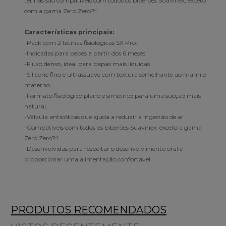
tetinas são compatíveis com todos os biberões Suavinex, exceto
com a gama Zero.Zero™.
Características principais:
-Pack com 2 tetinas fisiológicas SX Pro.
-Indicadas para bebés a partir dos 6 meses.
-Fluxo denso, ideal para papas mais líquidas.
-Silicone fino e ultrassuave com textura semelhante ao mamilo
materno.
-Formato fisiológico plano e simétrico para uma sucção mais
natural.
-Válvula anticólicas que ajuda a reduzir a ingestão de ar.
-Compatíveis com todos os biberões Suavinex, exceto a gama
Zero.Zero™.
-Desenvolvidas para respeitar o desenvolvimento oral e
proporcionar uma alimentação confortável.
PRODUTOS RECOMENDADOS