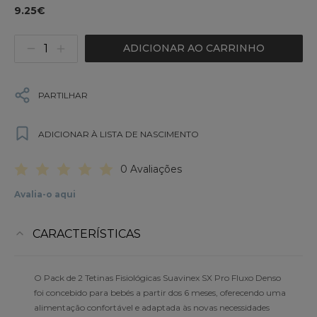
9.25€
ADICIONAR AO CARRINHO
PARTILHAR
ADICIONAR À LISTA DE NASCIMENTO
0 Avaliações
Avalia-o aqui
CARACTERÍSTICAS
O Pack de 2 Tetinas Fisiológicas Suavinex SX Pro Fluxo Denso
foi concebido para bebés a partir dos 6 meses, oferecendo uma
alimentação confortável e adaptada às novas necessidades