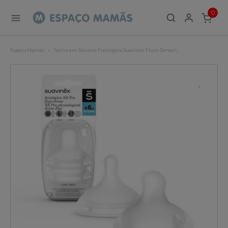
0
ITEMS
Espaço Mamãs
Tetina em Silicone Fisiológica Suavinex Fluxo Denso L