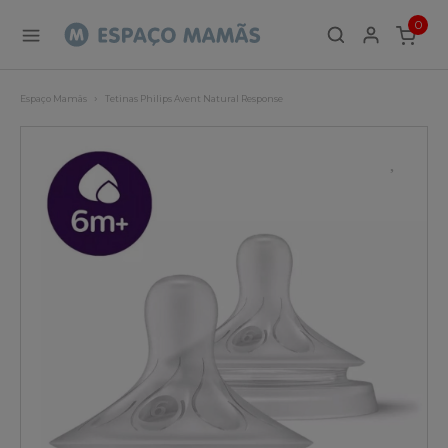
0
ITEMS
Espaço Mamãs
Tetinas Philips Avent Natural Response