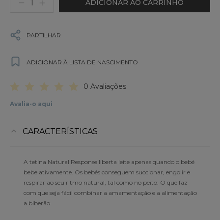
ADICIONAR AO CARRINHO
PARTILHAR
ADICIONAR À LISTA DE NASCIMENTO
0 Avaliações
Avalia-o aqui
CARACTERÍSTICAS
A tetina Natural Response liberta leite apenas quando o bebé
bebe ativamente. Os bebés conseguem succionar, engolir e
respirar ao seu ritmo natural, tal como no peito. O que faz
com que seja fácil combinar a amamentação e a alimentação
a biberão.