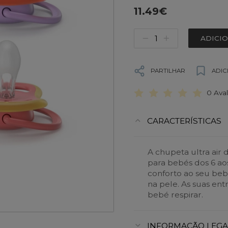
11.49€
ADICI
PARTILHAR
ADIC
0 Ava
CARACTERÍSTICAS
A chupeta ultra air 
para bebés dos 6 ao
conforto ao seu be
na pele. As suas ent
bebé respirar.
INFORMAÇÃO LEGA