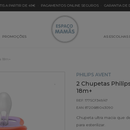
TIS A PARTIR DE 49€
·
PAGAMENTOS ONLINE SEGUROS
·
GARANTIA DE
PROMOÇÕES
AS ESCOLHAS
na 18m+
PHILIPS AVENT
2 Chupetas Philip
18m+
REF: 177SCF349/47
EAN: 8720689043090
Chupeta ultra macia que dei
para esterilizar.