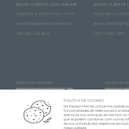
APOIO CLIENTE LOJA ONLINE
APOIO CLIENTE 
Segunda a Sexta 10:00 › 19:00
Segunda a Doming
lojaonline@espacomamas.pt
apoio.cliente@e
+351 962 246 800
+351 91 962 2393
MÉTODOS DE PAGAMENTO
MÉTODOS DE EN
POLÍTICA DE COOKIES
Na Espaço Mamãs utilizamos cookies pa
funcionalidades de redes sociais e ana
acerca da sua utilização do site com os n
que as podem combinar com outras infor
©Espaço Mamãs. Todos os direitos reservados Designed & developed by
da sua utilização dos respetivos serviço
nosso website.