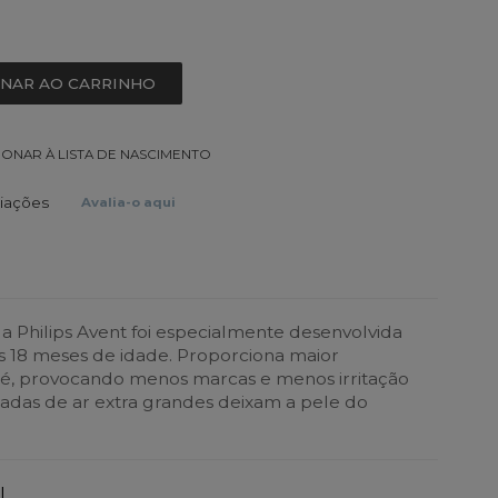
ONAR AO CARRINHO
IONAR À LISTA DE NASCIMENTO
liações
Avalia-o aqui
da Philips Avent foi especialmente desenvolvida
s 18 meses de idade. Proporciona maior
bé, provocando menos marcas e menos irritação
radas de ar extra grandes deixam a pele do
L