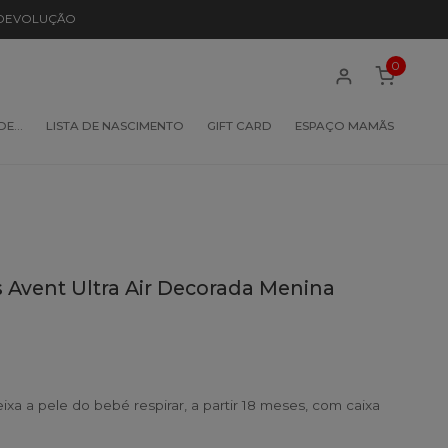
 DEVOLUÇÃO
0
 DE…
LISTA DE NASCIMENTO
GIFT CARD
ESPAÇO MAMÃS
s Avent Ultra Air Decorada Menina
xa a pele do bebé respirar, a partir 18 meses, com caixa