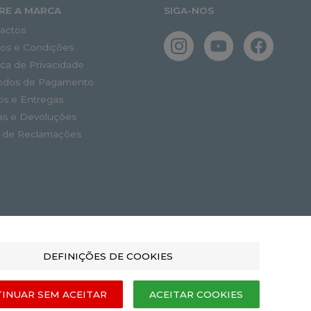
RE A MARCA
SIGA-NOS
actos
os e Condições
tica de Privacidade
odos de Pagamento
os e Entregas
as e Devoluções
o de Reclamações
DEFINIÇÕES DE COOKIES
INUAR SEM ACEITAR
ACEITAR COOKIES