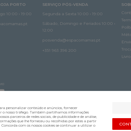
LOJA PORTO
SERVIÇO PÓS-VENDA
SOB
Cont
o 10:00 › 19:00
Segunda a Sexta 10:00 › 19:00
Term
Sábado, Domingo e Feriados 10:00 ›
spacomamas.pt
Polí
12:00
Mét
posvenda@espacomamas.pt
Envi
Troc
+351 963 396 200
Livr
VIO
ra personalizar conteúdo e anúncios, fornecer
lisar o nosso tráfego. Também partilhamos informações
ossos parceiros de redes sociais, de publicidade e de análise,
mações que lhe forneceu ou recolhidas por estes a partir
Bsolus.pt
CONT
s. Concorda com os nossos cookies se continuar a utilizar o