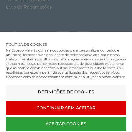
Livro de Reclamações
POLÍTICA DE COOKIES
Na Espaço Mamãs utilizamos cookies para personalizar conteúdo e
anúncios, fornecer funcionalidades de redes sociais e analisar o nosso
tráfego. Também partilhamos informações acerca da sua utilização do
site com os nossos parceiros de redes sociais, de publicidade e de análise,
que as podem combinar com outras informações que lhe forneceu ou
MÉTODOS DE ENVIO
recolhidas por estes a partir da sua utilização dos respetivos serviços.
Concorda com os nossos cookies se continuar a utilizar o nosso website.
DEFINIÇÕES DE COOKIES
MÉTODOS DE PAGAMENTO
2 Chupetas Philips Avent Ultra Air Decorada Menina 6-18m
CONTINUAR SEM ACEITAR
11.49€
Designed & developed by
Bsolus
ACEITAR COOKIES
©Espaço mamãs. Todos os direitos reservados
COMPRAR