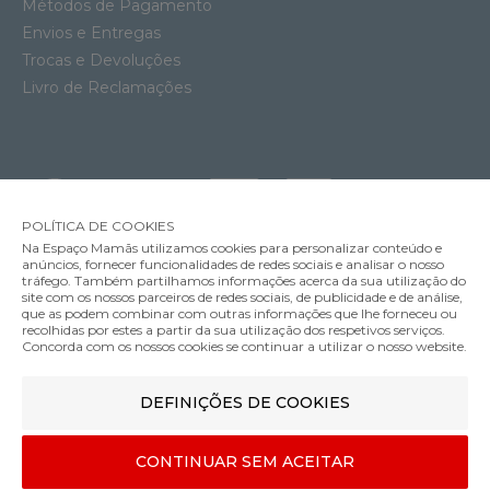
Métodos de Pagamento
Envios e Entregas
Trocas e Devoluções
Livro de Reclamações
POLÍTICA DE COOKIES
Na Espaço Mamãs utilizamos cookies para personalizar conteúdo e
anúncios, fornecer funcionalidades de redes sociais e analisar o nosso
tráfego. Também partilhamos informações acerca da sua utilização do
site com os nossos parceiros de redes sociais, de publicidade e de análise,
que as podem combinar com outras informações que lhe forneceu ou
MÉTODOS DE ENVIO
recolhidas por estes a partir da sua utilização dos respetivos serviços.
Concorda com os nossos cookies se continuar a utilizar o nosso website.
DEFINIÇÕES DE COOKIES
MÉTODOS DE PAGAMENTO
Adaptadores Cadeira Auto Inglesina Aptica e Aptica XT
CONTINUAR SEM ACEITAR
35.00€