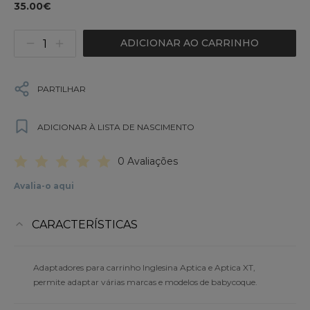
35.00€
ADICIONAR AO CARRINHO
PARTILHAR
ADICIONAR À LISTA DE NASCIMENTO
0 Avaliações
Avalia-o aqui
CARACTERÍSTICAS
Adaptadores para carrinho Inglesina Aptica e Aptica XT,
permite adaptar várias marcas e modelos de babycoque.