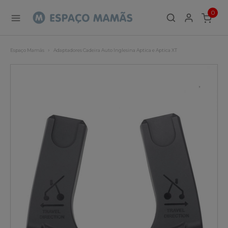
0
ITEMS
Espaço Mamãs
Adaptadores Cadeira Auto Inglesina Aptica e Aptica XT