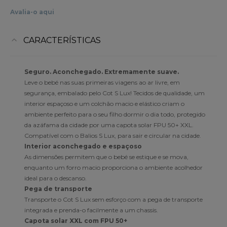
Avalia-o aqui
CARACTERÍSTICAS
Seguro. Aconchegado. Extremamente suave.
Leve o bebé nas suas primeiras viagens ao ar livre, em
segurança, embalado pelo Cot S Lux! Tecidos de qualidade, um
interior espaçoso e um colchão macio e elástico criam o
ambiente perfeito para o seu filho dormir o dia todo, protegido
da azáfama da cidade por uma capota solar FPU 50+ XXL.
Compatível com o Balios S Lux, para sair e circular na cidade.
Interior aconchegado e espaçoso
As dimensões permitem que o bebé se estique e se mova,
enquanto um forro macio proporciona o ambiente acolhedor
ideal para o descanso.
Pega de transporte
Transporte o Cot S Lux sem esforço com a pega de transporte
integrada e prenda-o facilmente a um chassis.
Capota solar XXL com FPU 50+