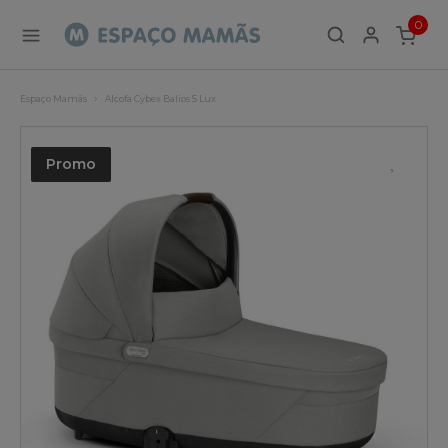
0
ITEMS
Espaço Mamãs
Alcofa Cybex Balios S Lux
Promo