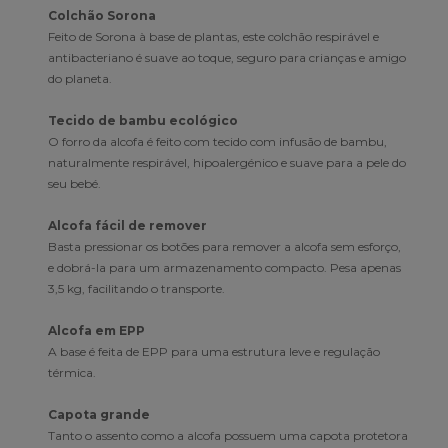
Colchão Sorona
Feito de Sorona à base de plantas, este colchão respirável e
antibacteriano é suave ao toque, seguro para crianças e amigo
do planeta.
Tecido de bambu ecológico
O forro da alcofa é feito com tecido com infusão de bambu,
naturalmente respirável, hipoalergénico e suave para a pele do
seu bebé.
Alcofa fácil de remover
Basta pressionar os botões para remover a alcofa sem esforço,
e dobrá-la para um armazenamento compacto. Pesa apenas
3,5 kg, facilitando o transporte.
Alcofa em EPP
A base é feita de EPP para uma estrutura leve e regulação
térmica.
Capota grande
Tanto o assento como a alcofa possuem uma capota protetora