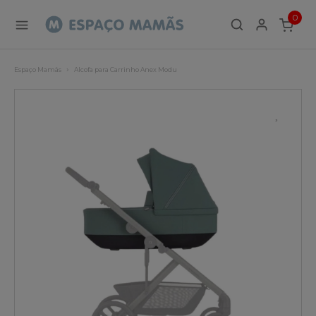
0
ITEMS
Espaço Mamãs
Alcofa para Carrinho Anex Modu