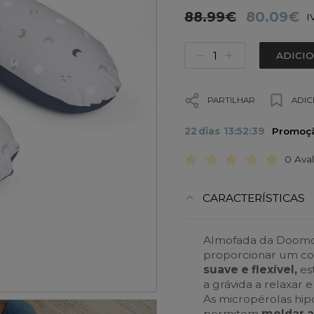
88.99€
80.09€
I
ADICI
PARTILHAR
ADIC
22
dias
13
:
52
:
38
Promoçã
0 Ava
CARACTERÍSTICAS
Almofada da Doomoo
proporcionar um co
suave e flexível,
es
a grávida a relaxar 
As micropérolas hipoa
permitem
moldar a