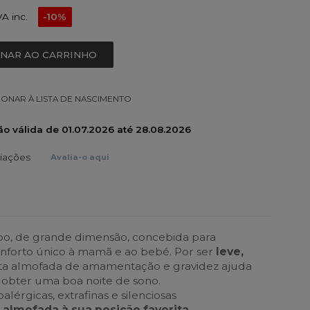
VA inc.
-10%
ONAR AO CARRINHO
IONAR À LISTA DE NASCIMENTO
o válida de 01.07.2026 até 28.08.2026
liações
Avalia-o aqui
, de grande dimensão, concebida para
nforto único à mamã e ao bebé. Por ser
leve,
ta almofada de amamentação e gravidez ajuda
e obter uma boa noite de sono.
lérgicas, extrafinas e silenciosas
 almofada à sua posição favorita
.