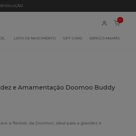
 DEVOLUÇÃO
0
 DE…
LISTA DE NASCIMENTO
GIFT CARD
ESPAÇO MAMÃS
videz e Amamentação Doomoo Buddy
ave e flexível, da Doomoo, ideal para a gravidez e