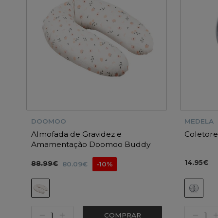
DOOMOO
MEDELA
Almofada de Gravidez e
Coletore
Amamentação Doomoo Buddy
Pêssego
14.95€
88.99€
80.09€
-10%
COMPRAR