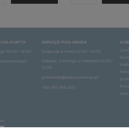
LOJA PORTO
SERVIÇO PÓS-VENDA
SOB
Cont
o 10:00 › 19:00
Segunda a Sexta 10:00 › 19:00
Term
Sábado, Domingo e Feriados 10:00 ›
spacomamas.pt
Polí
12:00
Mét
posvenda@espacomamas.pt
Envi
Troc
+351 963 396 200
Livr
VIO