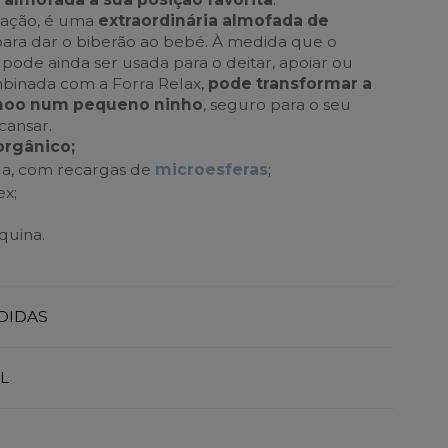
ação, é uma
extraordinária almofada de
para dar o biberão ao bebé. À medida que o
pode ainda ser usada para o deitar, apoiar ou
mbinada com a Forra Relax,
pode transformar a
moo num pequeno ninho
, seguro para o seu
cansar.
orgânico;
da, com recargas de
microesferas
;
ex;
quina.
DIDAS
L