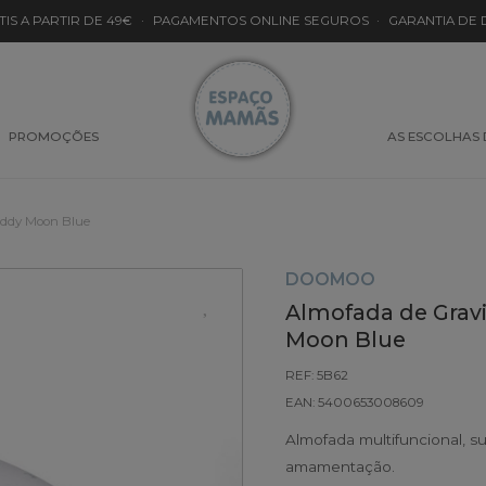
TIS A PARTIR DE 49€
·
PAGAMENTOS ONLINE SEGUROS
·
GARANTIA DE
PROMOÇÕES
AS ESCOLHAS
ddy Moon Blue
DOOMOO
Almofada de Gra
Moon Blue
REF: 5B62
EAN: 5400653008609
Almofada multifuncional, su
amamentação.