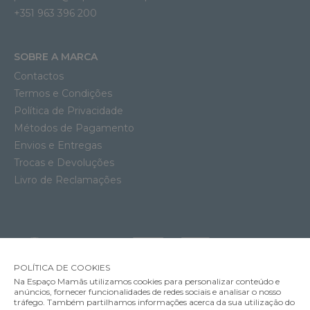
+351 963 396 200
SOBRE A MARCA
Contactos
Termos e Condições
Política de Privacidade
Métodos de Pagamento
Envios e Entregas
Trocas e Devoluções
Livro de Reclamações
POLÍTICA DE COOKIES
Na Espaço Mamãs utilizamos cookies para personalizar conteúdo e
anúncios, fornecer funcionalidades de redes sociais e analisar o nosso
tráfego. Também partilhamos informações acerca da sua utilização do