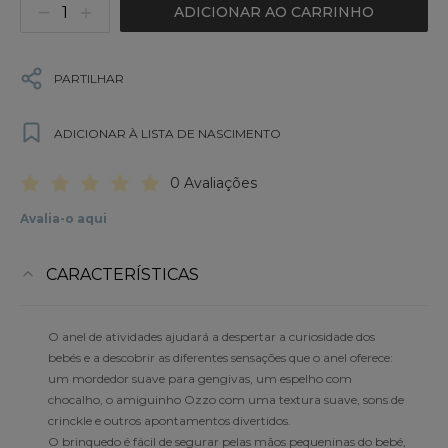
ADICIONAR AO CARRINHO
PARTILHAR
ADICIONAR À LISTA DE NASCIMENTO
0 Avaliações
Avalia-o aqui
CARACTERÍSTICAS
O anel de atividades ajudará a despertar a curiosidade dos
bebés e a descobrir as diferentes sensações que o anel oferece:
um mordedor suave para gengivas, um espelho com
chocalho, o amiguinho Ozzo com uma textura suave, sons de
crinckle e outros apontamentos divertidos.
O brinquedo é fácil de segurar pelas mãos pequeninas do bebé,