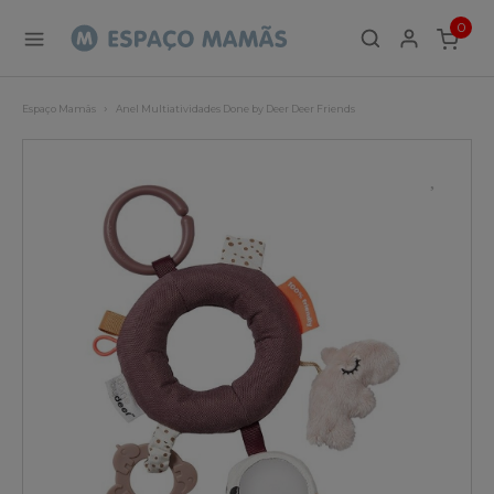
0
ITEMS
Espaço Mamãs
Anel Multiatividades Done by Deer Deer Friends