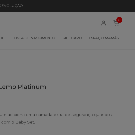
 DEVOLUÇÃO
0
 DE…
LISTA DE NASCIMENTO
GIFT CARD
ESPAÇO MAMÃS
 Lemo Platinum
num adiciona uma camada extra de segurança quando a
a com o Baby Set.