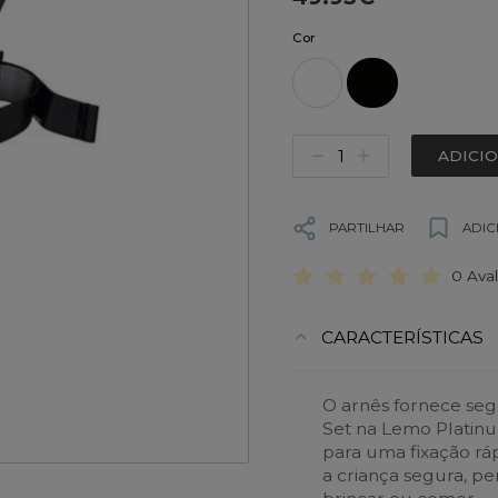
Cor
ADICI
PARTILHAR
ADIC
0 Ava
CARACTERÍSTICAS
O arnês fornece seg
Set na Lemo Platin
para uma fixação r
a criança segura, pe