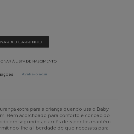
ONAR AO CARRINHO
IONAR À LISTA DE NASCIMENTO
liações
Avalia-o aqui
urança extra para a criança quando usa o Baby
um. Bem acolchoado para conforto e concebido
ápida em segundos, o arnês de 5 pontos mantém
rmitindo-lhe a liberdade de que necessita para