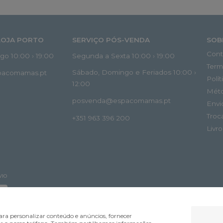
LOJA PORTO
SERVIÇO PÓS-VENDA
SOB
Cont
o 10:00 › 19:00
Segunda a Sexta 10:00 › 19:00
Term
Sábado, Domingo e Feriados 10:00 ›
spacomamas.pt
Polí
12:00
Mét
posvenda@espacomamas.pt
Envi
Troc
+351 963 396 200
Livr
VIO
ra personalizar conteúdo e anúncios, fornecer