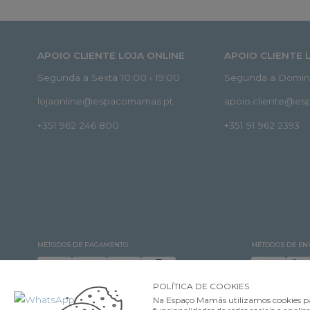
APOIO CLIENTE LOJA ONLINE
APOIO CLIENTE 
Segunda a Sexta 10:00 › 19:00
Segunda a Doming
lojaonline@espacomamas.pt
apoio.cliente@e
+351 962 246 800
+351 91 962 2393
MÉTODOS DE PAGAMENTO
MÉTODOS DE EN
POLÍTICA DE COOKIES
Na Espaço Mamãs utilizamos cookies pa