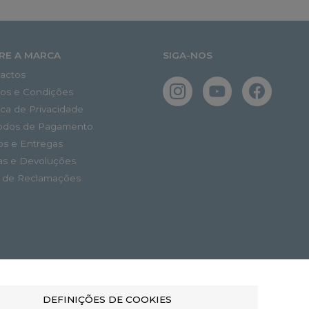
RE A MARCA
SIGA-NOS
actos
os e Condições
tica de Privacidade
odos de Pagamento
os e Entregas
as e Devoluções
o de Reclamações
DEFINIÇÕES DE COOKIES