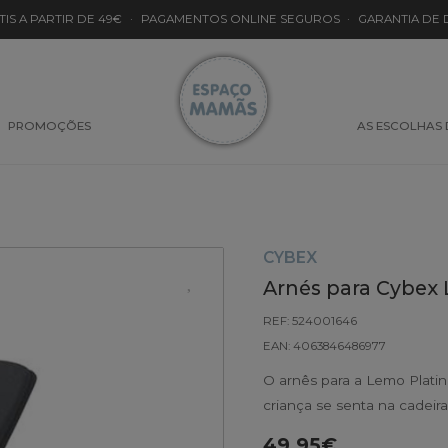
TIS A PARTIR DE 49€
·
PAGAMENTOS ONLINE SEGUROS
·
GARANTIA DE
PROMOÇÕES
AS ESCOLHAS
CYBEX
Arnés para Cybex
REF: 524001646
EAN: 4063846486977
O arnês para a Lemo Plati
criança se senta na cadeir
49.95€