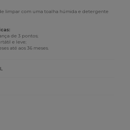
l de limpar com uma toalha húmida e detergente
icas:
ança de 3 pontos;
tátil e leve;
eses até aos 36 meses.
L