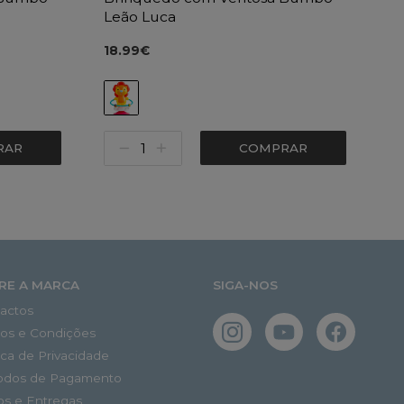
Leão Luca
18.99€
RAR
COMPRAR
RE A MARCA
SIGA-NOS
actos
os e Condições
tica de Privacidade
odos de Pagamento
os e Entregas