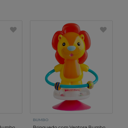
BUMBO
 Bumbo
Brinquedo com Ventosa Bumbo