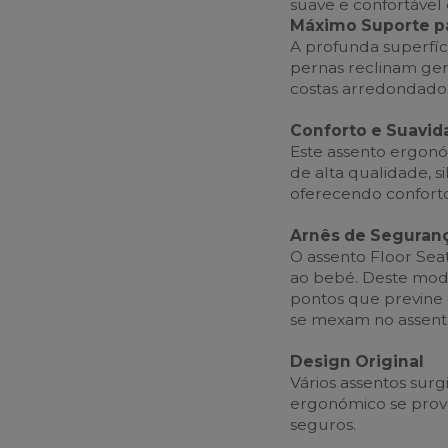
suave e confortável e
Máximo Suporte p
A profunda superfíci
pernas reclinam gen
costas arredondado
Conforto e Suavid
Este assento ergon
de alta qualidade, s
oferecendo confort
Arnês de Seguranç
O assento Floor Sea
ao bebé. Deste mod
pontos que previne
se mexam no assent
Design Original
Vários assentos surg
ergonómico se provo
seguros.