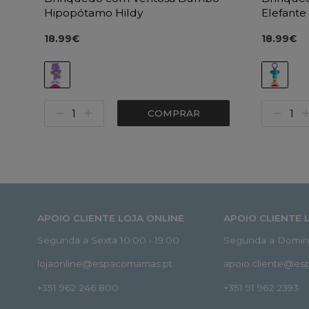
Hipopótamo Hildy
Elefante
18.99€
18.99€
COMPRAR
APOIO CLIENTE LOJA ONLINE
APOIO CLIENTE 
Segunda a Sexta 10:00 › 19:00
Segunda a Doming
lojaonline@espacomamas.pt
apoio.cliente@e
+351 962 246 800
+351 91 962 2393