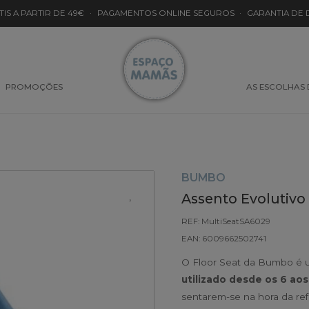
TIS A PARTIR DE 49€
·
PAGAMENTOS ONLINE SEGUROS
·
GARANTIA DE
PROMOÇÕES
AS ESCOLHAS
BUMBO
Assento Evolutiv
REF: MultiSeatSA6029
EAN: 6009662502741
O Floor Seat da Bumbo é 
utilizado desde os 6 ao
sentarem-se na hora da ref