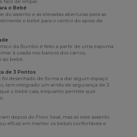
 fácil de limpar.
ara o Bebé
e do assento e as elevadas aberturas para as
tilmente o bebé para o centro do apoio de
.
ade
ómico da Bumbo é feito a partir de uma espuma
ilimar à usada nos bancos dos carros,
o ao bebé.
a de 3 Pontos
t foi desenhado de forma a dar algum espaço
o, tem integrado um arnês de segurança de 3
 que o bebé caia, enquanto permite que
o.
iram depois do Floor Seat, mas só este assento
u eficaz em manter os bebés confortáveis e