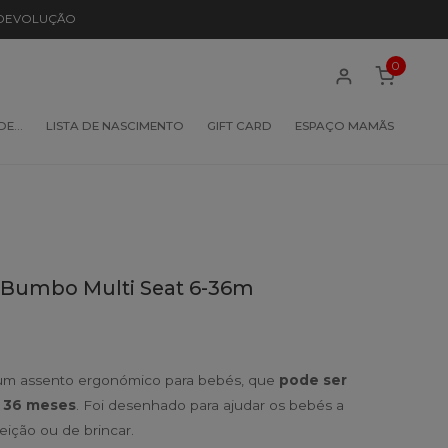
 DEVOLUÇÃO
0
 DE…
LISTA DE NASCIMENTO
GIFT CARD
ESPAÇO MAMÃS
o Bumbo Multi Seat 6-36m
um assento ergonómico para bebés, que
pode ser
s 36 meses
. Foi desenhado para ajudar os bebés a
eição ou de brincar.