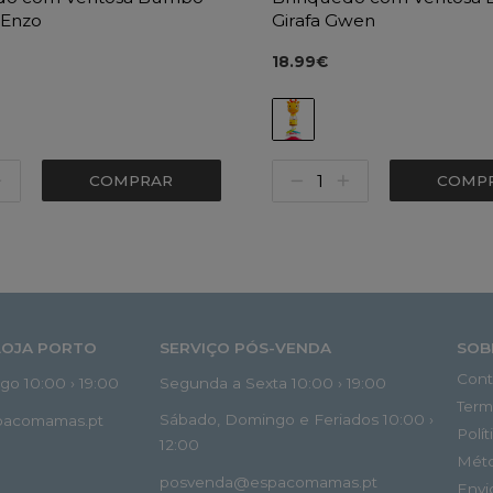
 Enzo
Girafa Gwen
18.99€
COMPRAR
COMP
LOJA PORTO
SERVIÇO PÓS-VENDA
SOB
Cont
o 10:00 › 19:00
Segunda a Sexta 10:00 › 19:00
Term
Sábado, Domingo e Feriados 10:00 ›
spacomamas.pt
Polí
12:00
Mét
posvenda@espacomamas.pt
Envi