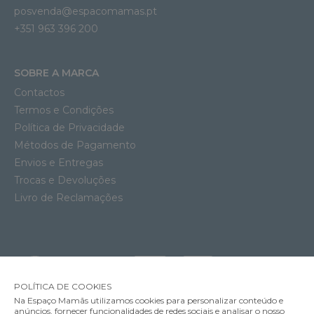
posvenda@espacomamas.pt
+351 963 396 200
SOBRE A MARCA
Contactos
Termos e Condições
Política de Privacidade
Métodos de Pagamento
Envios e Entregas
Trocas e Devoluções
Livro de Reclamações
POLÍTICA DE COOKIES
Na Espaço Mamãs utilizamos cookies para personalizar conteúdo e
anúncios, fornecer funcionalidades de redes sociais e analisar o nosso