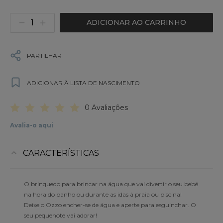
ADICIONAR AO CARRINHO
PARTILHAR
ADICIONAR À LISTA DE NASCIMENTO
0 Avaliações
Avalia-o aqui
CARACTERÍSTICAS
O brinquedo para brincar na água que vai divertir o seu bebé
na hora do banho ou durante as idas à praia ou piscina!
Deixe o Ozzo encher-se de água e aperte para esguinchar. O
seu pequenote vai adorar!