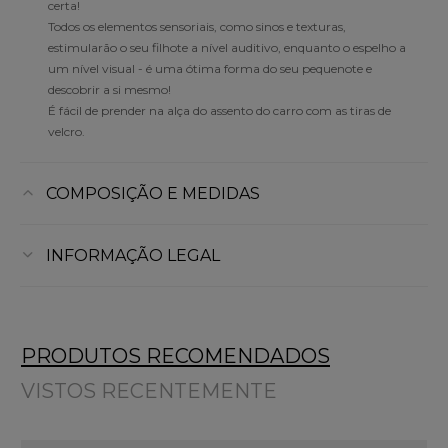
certa!
Todos os elementos sensoriais, como sinos e texturas,
estimularão o seu filhote a nível auditivo, enquanto o espelho a
um nível visual - é uma ótima forma do seu pequenote e
descobrir a si mesmo!
É fácil de prender na alça do assento do carro com as tiras de
velcro.
COMPOSIÇÃO E MEDIDAS
INFORMAÇÃO LEGAL
PRODUTOS RECOMENDADOS
VISTOS RECENTEMENTE