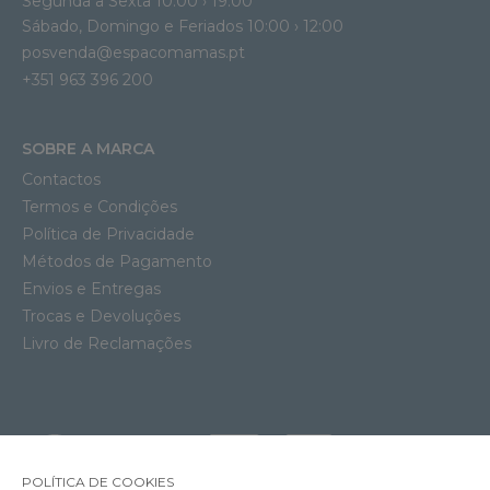
Segunda a Sexta 10:00 › 19:00
Sábado, Domingo e Feriados 10:00 › 12:00
posvenda@espacomamas.pt
+351 963 396 200
SOBRE A MARCA
Contactos
Termos e Condições
Política de Privacidade
Métodos de Pagamento
Envios e Entregas
Trocas e Devoluções
Livro de Reclamações
POLÍTICA DE COOKIES