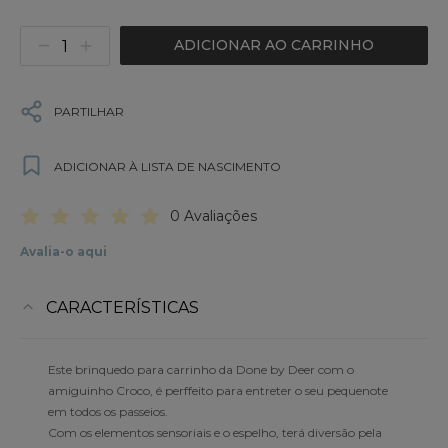
ADICIONAR AO CARRINHO
PARTILHAR
ADICIONAR À LISTA DE NASCIMENTO
0 Avaliações
Avalia-o aqui
CARACTERÍSTICAS
Este brinquedo para carrinho da Done by Deer com o
amiguinho Croco, é perffeito para entreter o seu pequenote
em todos os passeios.
Com os elementos sensoriais e o espelho, terá diversão pela