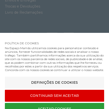
Envios e Entregas
Trocas e Devoluções
Livro de Reclamações
POLÍTICA DE COOKIES
Na Espaço Mamãs utilizamos cookies para personalizar conteúdo e
anúncios, fornecer funcionalidades de redes sociais e analisar o nosso
tráfego. Também partilhamos informações acerca da sua utilização do
site com os nossos parceiros de redes sociais, de publicidade e de análise,
que as podem combinar com outras informações que lhe forneceu ou
MÉTODOS DE ENVIO
recolhidas por estes a partir da sua utilização dos respetivos serviços.
Concorda com os nossos cookies se continuar a utilizar o nosso website.
Brinquedo Done by Deer Espelho para Bebé Wally
DEFINIÇÕES DE COOKIES
MÉTODOS DE PAGAMENTO
43.95€
Cor
CONTINUAR SEM ACEITAR
Designed & developed by
Bsolus
ACEITAR COOKIES