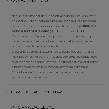
CARACTERÍSTICAS
Não há nada melhor de que observar o doce e pequeno rosto
no espelho. Este brinquedo suave da Done by Deer, recheado
de areia, fica firme e no ângulo correto para que
estimule o
bebé a levantar a cabeça
e dar uma espreitadela.
Os pequenotes são entretidos pelo seu próprio reflexo, o que
torna o espelho ideal para incentivar os bebés a aproveitar o
tempo que estão deitados no chão.
O espelho, as cores, a textura, rugas e sons vão estimular os
mais pequenos. Ao puxarem as gotas de água, os pequenotes
poderão e sentir o brinquedo Wally a tremer ou explorar como
o peixe amido do Wally se esconde dentro da barbatana.
O espelho está firmemente apoiado no chão com o
enchimento do saco de areia.
COMPOSIÇÃO E MEDIDAS
INFORMAÇÃO LEGAL