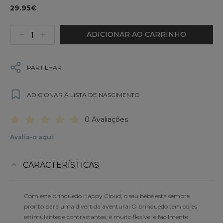
29.95€
ADICIONAR AO CARRINHO
PARTILHAR
ADICIONAR À LISTA DE NASCIMENTO
0 Avaliações
Avalia-o aqui
CARACTERÍSTICAS
Com este brinquedo Happy Cloud, o seu bebé está sempre
pronto para uma divertida aventura! O brinquedo tem cores
estimulantes e contrastantes, é muito flexível e facilmente