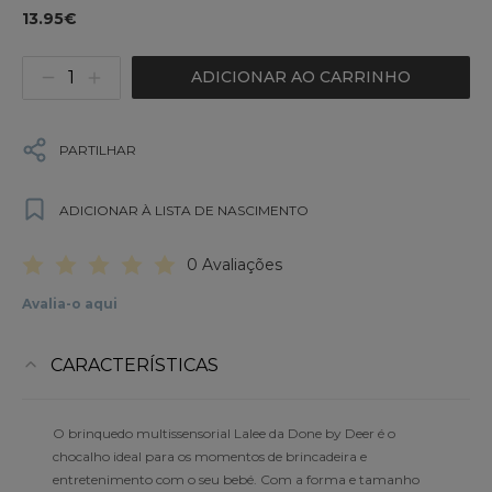
13.95€
ADICIONAR AO CARRINHO
PARTILHAR
ADICIONAR À LISTA DE NASCIMENTO
0 Avaliações
Avalia-o aqui
CARACTERÍSTICAS
O brinquedo multissensorial Lalee da Done by Deer é o
chocalho ideal para os momentos de brincadeira e
entretenimento com o seu bebé. Com a forma e tamanho