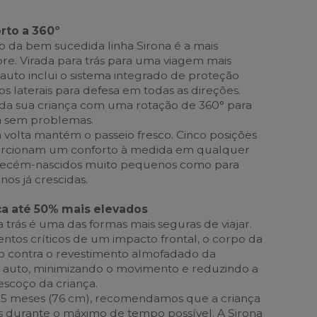
rto a 360º
o da bem sucedida linha Sirona é a mais
re. Virada para trás para uma viagem mais
 auto inclui o sistema integrado de proteção
os laterais para defesa em todas as direções.
da sua criança com uma rotação de 360° para
a sem problemas.
a volta mantém o passeio fresco. Cinco posições
orcionam um conforto à medida em qualquer
a recém-nascidos muito pequenos como para
nos já crescidas.
ça até 50% mais elevados
a trás é uma das formas mais seguras de viajar.
tos críticos de um impacto frontal, o corpo da
o contra o revestimento almofadado da
a auto, minimizando o movimento e reduzindo a
escoço da criança.
 15 meses (76 cm), recomendamos que a criança
ás durante o máximo de tempo possível. A Sirona