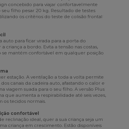
sign concebido para viajar confortavelmente
 o seu filho pesar 20 kg. Resultado de testes
lizando os critérios do teste de colisão frontal
cil
a auto para ficar virada para a porta do
a criança a bordo. Evita a tensão nas costas,
ho se mantém confortável em qualquer posição
tima
r estação. A ventilação a toda a volta permite
s dos canais da cadeira auto, afastando o calor e
a viagem suada para o seu filho. A versão Plus
ha que aumenta a respirabilidade até seis vezes,
os tecidos normais.
ção confortável
e reclinação ideal, quer a sua criança seja um
a criança em crescimento. Estão disponíveis