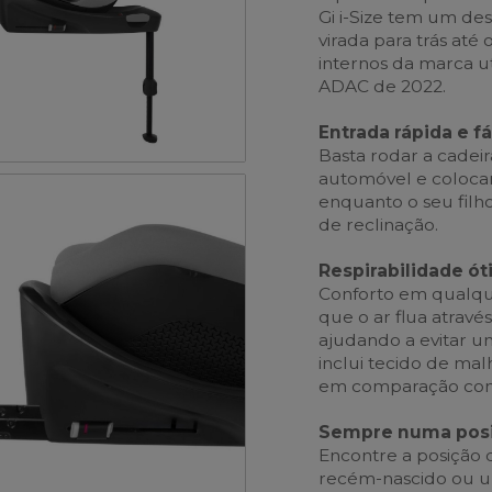
Gi i-Size tem um de
virada para trás até
internos da marca uti
ADAC de 2022.
Entrada rápida e fá
Basta rodar a cadeir
automóvel e colocar 
enquanto o seu fil
de reclinação.
Respirabilidade ó
Conforto em qualque
que o ar flua atravé
ajudando a evitar um
inclui tecido de mal
em comparação com 
Sempre numa posi
Encontre a posição d
recém-nascido ou um