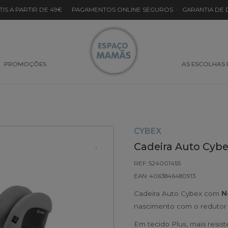
TIS A PARTIR DE 49€
·
PAGAMENTOS ONLINE SEGUROS
·
GARANTIA DE
PROMOÇÕES
AS ESCOLHAS
CYBEX
Cadeira Auto Cybex
REF: 524001455
EAN: 4063846480913
Cadeira Auto Cybex com
N
nascimento com o redutor 
Em tecido Plus, mais resiste