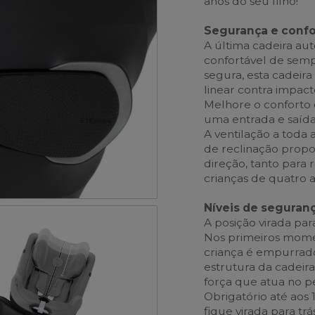
anos do seu filho!
Segurança e confo
A última cadeira aut
confortável de semp
segura, esta cadeira
linear contra impact
Melhore o conforto 
uma entrada e saíd
A ventilação a toda 
de reclinação prop
direção, tanto par
crianças de quatro a
Níveis de seguran
A posição virada par
Nos primeiros momen
criança é empurrad
estrutura da cadeir
força que atua no p
Obrigatório até aos
fique virada para tr