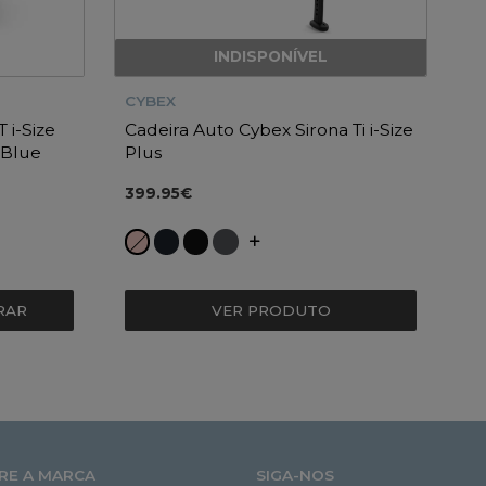
INDISPONÍVEL
CYBEX
 i-Size
Cadeira Auto Cybex Sirona Ti i-Size
 Blue
Plus
399.95€
VER PRODUTO
RAR
RE A MARCA
SIGA-NOS