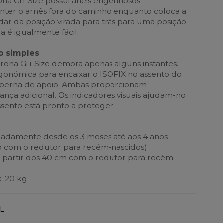
rona Gi i-Size possui anéis engenhosos
ter o arnês fora do caminho enquanto coloca a
dar da posição virada para trás para uma posição
a é igualmente fácil.
ão simples
rona Gi i-Size demora apenas alguns instantes.
gonómica para encaixar o ISOFIX no assento do
a perna de apoio. Ambas proporcionam
ança adicional. Os indicadores visuais ajudam-no
ssento está pronto a proteger.
imadamente desde os 3 meses até aos 4 anos
o com o redutor para recém-nascidos)
(a partir dos 40 cm com o redutor para recém-
. 20 kg
L