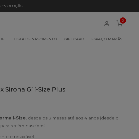
 DEVOLUÇÃO
0
 DE…
LISTA DE NASCIMENTO
GIFT CARD
ESPAÇO MAMÃS
 Sirona Gi i-Size Plus
orma i-Size
, desde os 3 meses até aos 4 anos (desde o
para recém-nascidos)
nte e respirável.