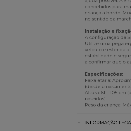
ajuda possível. A Si
concebidos para man
criança a bordo. Mu
no sentido da march
Instalação e fixaç
A configuração da Si
Utilize uma pega er
veículo e estenda 
estabilidade e segur
a confirmar que o a
Especificações:
Faixa etária: Aprox
(desde o nasciment
Altura: 61 – 105 cm 
nascidos)
Peso da criança: Máx
INFORMAÇÃO LEGA