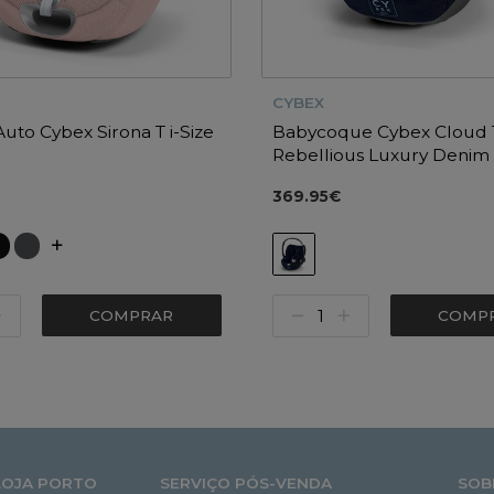
CYBEX
Auto Cybex Sirona T i-Size
Babycoque Cybex Cloud T
Rebellious Luxury Denim
369.95€
COMPRAR
COMP
LOJA PORTO
SERVIÇO PÓS-VENDA
SOB