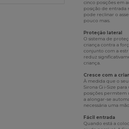
cinco posições em 
posição de entrada 
pode reclinar o as
pouco mais.
Proteção lateral
O sistema de proteçã
criança contra a fo
conjunto com a estru
reduz significativam
criança.
Cresce com a cria
À medida que o seu
Sirona Gi i-Size para
posições permitem u
a alongar-se automa
necessária uma mão
Fácil entrada
Quando está a coloca