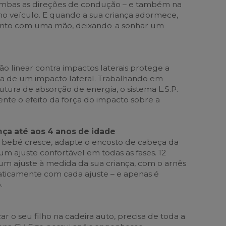
ambas as direções de condução – e também na
no veículo. E quando a sua criança adormece,
sento com uma mão, deixando-a sonhar um
o linear contra impactos laterais protege a
rça de um impacto lateral. Trabalhando em
tura de absorção de energia, o sistema L.S.P.
ente o efeito da força do impacto sobre a
nça até aos 4 anos de idade
 bebé cresce, adapte o encosto de cabeça da
 um ajuste confortável em todas as fases. 12
m ajuste à medida da sua criança, com o arnês
ticamente com cada ajuste – e apenas é
.
r o seu filho na cadeira auto, precisa de toda a