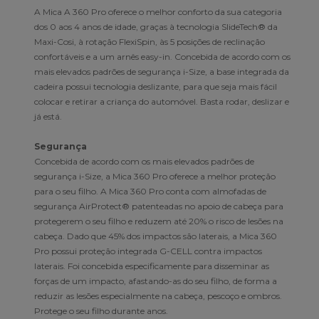
A Mica A 360 Pro oferece o melhor conforto da sua categoria
dos 0 aos 4 anos de idade, graças à tecnologia SlideTech® da
Maxi-Cosi, à rotação FlexiSpin, às 5 posições de reclinação
confortáveis e a um arnês easy-in. Concebida de acordo com os
mais elevados padrões de segurança i-Size, a base integrada da
cadeira possui tecnologia deslizante, para que seja mais fácil
colocar e retirar a criança do automóvel. Basta rodar, deslizar e
já está.
Segurança
Concebida de acordo com os mais elevados padrões de
segurança i-Size, a Mica 360 Pro oferece a melhor proteção
para o seu filho. A Mica 360 Pro conta com almofadas de
segurança AirProtect® patenteadas no apoio de cabeça para
protegerem o seu filho e reduzem até 20% o risco de lesões na
cabeça. Dado que 45% dos impactos são laterais, a Mica 360
Pro possui proteção integrada G-CELL contra impactos
laterais. Foi concebida especificamente para disseminar as
forças de um impacto, afastando-as do seu filho, de forma a
reduzir as lesões especialmente na cabeça, pescoço e ombros.
Protege o seu filho durante anos.