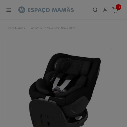
0
ITEMS
Espaço Mamãs
Cadeira Auto Maxi-Cosi Mica 360 Pro