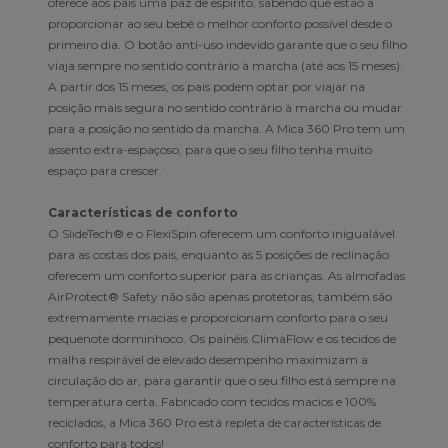
oferece aos pais uma paz de espírito, sabendo que estão a
proporcionar ao seu bebé o melhor conforto possível desde o
primeiro dia. O botão anti-uso indevido garante que o seu filho
viaja sempre no sentido contrário à marcha (até aos 15 meses).
A partir dos 15 meses, os pais podem optar por viajar na
posição mais segura no sentido contrário à marcha ou mudar
para a posição no sentido da marcha. A Mica 360 Pro tem um
assento extra-espaçoso, para que o seu filho tenha muito
espaço para crescer.
Características de conforto
O SlideTech® e o FlexiSpin oferecem um conforto inigualável
para as costas dos pais, enquanto as 5 posições de reclinação
oferecem um conforto superior para as crianças. As almofadas
AirProtect® Safety não são apenas protetoras, também são
extremamente macias e proporcionam conforto para o seu
pequenote dorminhoco. Os painéis ClimaFlow e os tecidos de
malha respirável de elevado desempenho maximizam a
circulação do ar, para garantir que o seu filho está sempre na
temperatura certa. Fabricado com tecidos macios e 100%
reciclados, a Mica 360 Pro está repleta de características de
conforto para todos!