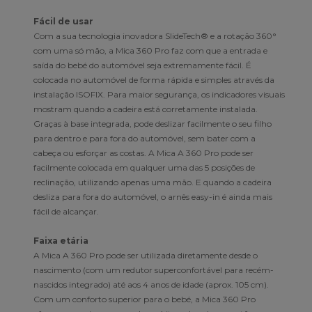
Fácil de usar
Com a sua tecnologia inovadora SlideTech® e a rotação 360°
com uma só mão, a Mica 360 Pro faz com que a entrada e
saída do bebé do automóvel seja extremamente fácil. É
colocada no automóvel de forma rápida e simples através da
instalação ISOFIX. Para maior segurança, os indicadores visuais
mostram quando a cadeira está corretamente instalada.
Graças à base integrada, pode deslizar facilmente o seu filho
para dentro e para fora do automóvel, sem bater com a
cabeça ou esforçar as costas. A Mica A 360 Pro pode ser
facilmente colocada em qualquer uma das 5 posições de
reclinação, utilizando apenas uma mão. E quando a cadeira
desliza para fora do automóvel, o arnês easy-in é ainda mais
fácil de alcançar.
Faixa etária
A Mica A 360 Pro pode ser utilizada diretamente desde o
nascimento (com um redutor superconfortável para recém-
nascidos integrado) até aos 4 anos de idade (aprox. 105 cm).
Com um conforto superior para o bebé, a Mica 360 Pro