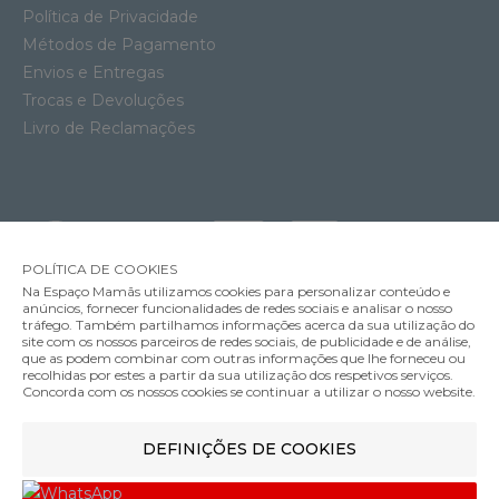
Política de Privacidade
Métodos de Pagamento
Envios e Entregas
Trocas e Devoluções
Livro de Reclamações
POLÍTICA DE COOKIES
Na Espaço Mamãs utilizamos cookies para personalizar conteúdo e
anúncios, fornecer funcionalidades de redes sociais e analisar o nosso
tráfego. Também partilhamos informações acerca da sua utilização do
site com os nossos parceiros de redes sociais, de publicidade e de análise,
que as podem combinar com outras informações que lhe forneceu ou
MÉTODOS DE ENVIO
recolhidas por estes a partir da sua utilização dos respetivos serviços.
Concorda com os nossos cookies se continuar a utilizar o nosso website.
Cadeira Auto Maxi-Cosi Mica 360 Pro
DEFINIÇÕES DE COOKIES
MÉTODOS DE PAGAMENTO
469.99€
Cor