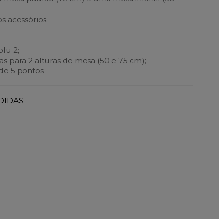
s acessórios.
olu 2;
s para 2 alturas de mesa (50 e 75 cm);
de 5 pontos;
DIDAS