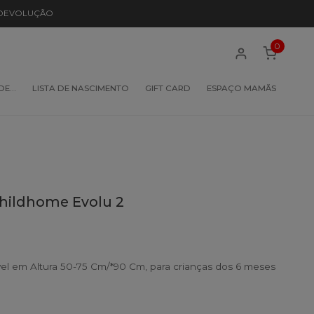
 DEVOLUÇÃO
0
 DE…
LISTA DE NASCIMENTO
GIFT CARD
ESPAÇO MAMÃS
Childhome Evolu 2
ável em Altura 50-75 Cm/*90 Cm, para crianças dos 6 meses