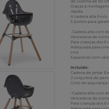
de cozinha de 90 cm
Graças à montagem f
rápida.
A cadeira alta Evol
5 pontos para garant
-Cadeira alta com de
Vencedora de inúmer
Para crianças dos 6 
Adequada para uma 
cm);
Expansível com vário
Incluído:
Cadeira de jantar Ev
2 conjuntos de perna
Cinto de segurança 
-Cadeira alta com de
Vencedora de inúmer
Para crianças dos 6 
Adequada para uma 