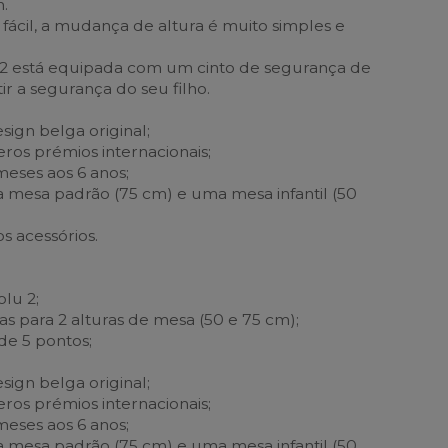
.
ácil, a mudança de altura é muito simples e
u 2 está equipada com um cinto de segurança de
ir a segurança do seu filho.
sign belga original;
os prémios internacionais;
meses aos 6 anos;
mesa padrão (75 cm) e uma mesa infantil (50
s acessórios.
olu 2;
s para 2 alturas de mesa (50 e 75 cm);
de 5 pontos;
sign belga original;
os prémios internacionais;
meses aos 6 anos;
mesa padrão (75 cm) e uma mesa infantil (50