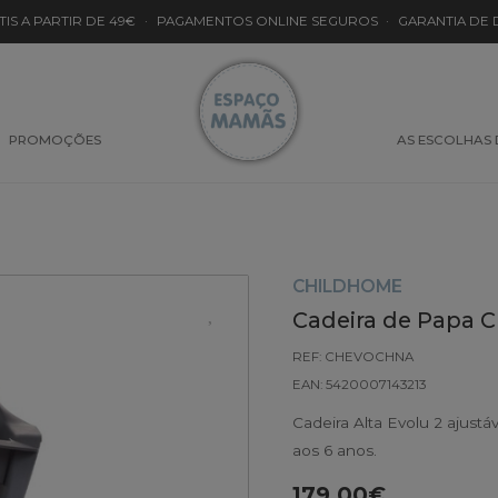
TIS A PARTIR DE 49€
·
PAGAMENTOS ONLINE SEGUROS
·
GARANTIA DE
PROMOÇÕES
AS ESCOLHAS
CHILDHOME
Cadeira de Papa 
REF: CHEVOCHNA
EAN: 5420007143213
Cadeira Alta Evolu 2 ajust
aos 6 anos.
179.00€