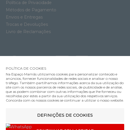
Política de Privacidade
Métodos de Pagamento
Envios e Entregas
Trocas e Devoluções
Livro de Reclamações
POLÍTICA DE COOKIES
Na Espaço Mamãs utilizamos cookies para personalizar conteúdo e
anúncios, fornecer funcionalidades de redes sociais e analisar o nosso
tráfego. Também partilhamos informações acerca da sua utilização do
site com os nossos parceiros de redes sociais, de publicidade e de análise,
que as podem combinar com outras informações que lhe forneceu ou
MÉTODOS DE ENVIO
recolhidas por estes a partir da sua utilização dos respetivos serviços.
Concorda com os nossos cookies se continuar a utilizar o nosso website.
DEFINIÇÕES DE COOKIES
MÉTODOS DE PAGAMENTO