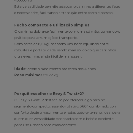
-Cocoon S
Esta versatilidade permite adaptar o carrinho a diferentes fases
e necessidades, facilitando a transição entre carro e passeio.
Fecho compacto e utilização simples
O carrinho dobra-se facilmente com uma só mão, tornando-o
prático para arrumação e transporte.
Com cerca de 8,6 kg, mantém um bom equilíbrio entre
robustez e portabilidade, sendo mais sólido do que carrinhos
ultraleves, mas ainda fácil de manusear.
Idade
: desde o nascimento até cerca dos 4 anos
Peso máximo:
até 22 kg
Porquê escolher o Eezy S Twist+2?
O Eezy S Twist+2 destaca-se por oferecer algo raro no
segmento compacto: assento rotativo 360° combinado com
conforto desde o nascimento e rodas todo-o-terreno. Ideal para
quem quer versatilidade e contacto com o bebé e excelente
para uso urbano com mais conforto.