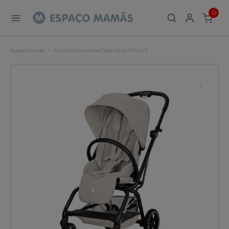
0
ITEMS
Espaço Mamãs
Carrinho Compacto Cybex Eezy S Twist 2