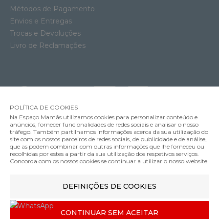
Métodos de Pagamento
Envios e Entregas
Trocas e Devoluções
Livro de Reclamações
POLÍTICA DE COOKIES
Na Espaço Mamãs utilizamos cookies para personalizar conteúdo e
anúncios, fornecer funcionalidades de redes sociais e analisar o nosso
tráfego. Também partilhamos informações acerca da sua utilização do
site com os nossos parceiros de redes sociais, de publicidade e de análise,
que as podem combinar com outras informações que lhe forneceu ou
MÉTODOS DE ENVIO
recolhidas por estes a partir da sua utilização dos respetivos serviços.
Concorda com os nossos cookies se continuar a utilizar o nosso website.
Carrinho Compacto Cybex Eezy S Twist 2
DEFINIÇÕES DE COOKIES
MÉTODOS DE PAGAMENTO
399.95€
Cor
CONTINUAR SEM ACEITAR