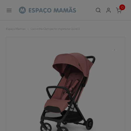
0
ITEMS
Espaço Mamãs
Carrinho Compacto Inglesina Quid 3