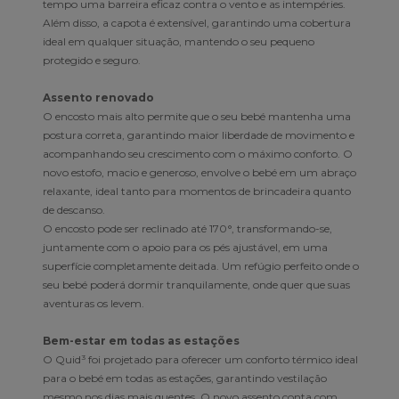
tempo uma barreira eficaz contra o vento e as intempéries.
Além disso, a capota é extensível, garantindo uma cobertura
ideal em qualquer situação, mantendo o seu pequeno
protegido e seguro.
Assento renovado
O encosto mais alto permite que o seu bebé mantenha uma
postura correta, garantindo maior liberdade de movimento e
acompanhando seu crescimento com o máximo conforto. O
novo estofo, macio e generoso, envolve o bebé em um abraço
relaxante, ideal tanto para momentos de brincadeira quanto
de descanso.
O encosto pode ser reclinado até 170°, transformando-se,
juntamente com o apoio para os pés ajustável, em uma
superfície completamente deitada. Um refúgio perfeito onde o
seu bebé poderá dormir tranquilamente, onde quer que suas
aventuras os levem.
Bem-estar em todas as estações
O Quid³ foi projetado para oferecer um conforto térmico ideal
para o bebé em todas as estações, garantindo vestilação
mesmo nos dias mais quentes. O novo assento conta com