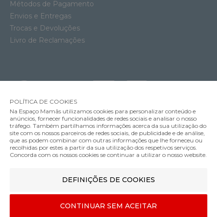
Métodos de Pagamento
Envios e Entregas
Trocas e Devoluções
Livro de Reclamações
POLÍTICA DE COOKIES
Na Espaço Mamãs utilizamos cookies para personalizar conteúdo e
anúncios, fornecer funcionalidades de redes sociais e analisar o nosso
tráfego. Também partilhamos informações acerca da sua utilização do
site com os nossos parceiros de redes sociais, de publicidade e de análise,
que as podem combinar com outras informações que lhe forneceu ou
MÉTODOS DE ENVIO
recolhidas por estes a partir da sua utilização dos respetivos serviços.
Concorda com os nossos cookies se continuar a utilizar o nosso website.
Carrinho Compacto Inglesina Quid 3
DEFINIÇÕES DE COOKIES
MÉTODOS DE PAGAMENTO
299.00€
Cor
CONTINUAR SEM ACEITAR