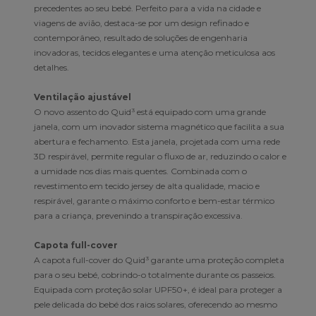
precedentes ao seu bebé. Perfeito para a vida na cidade e
viagens de avião, destaca-se por um design refinado e
contemporâneo, resultado de soluções de engenharia
inovadoras, tecidos elegantes e uma atenção meticulosa aos
detalhes.
Ventilação ajustável
O novo assento do Quid³ está equipado com uma grande
janela, com um inovador sistema magnético que facilita a sua
abertura e fechamento. Esta janela, projetada com uma rede
3D respirável, permite regular o fluxo de ar, reduzindo o calor e
a umidade nos dias mais quentes. Combinada com o
revestimento em tecido jersey de alta qualidade, macio e
respirável, garante o máximo conforto e bem-estar térmico
para a criança, prevenindo a transpiração excessiva.
Capota full-cover
A capota full-cover do Quid³ garante uma proteção completa
para o seu bebé, cobrindo-o totalmente durante os passeios.
Equipada com proteção solar UPF50+, é ideal para proteger a
pele delicada do bebé dos raios solares, oferecendo ao mesmo