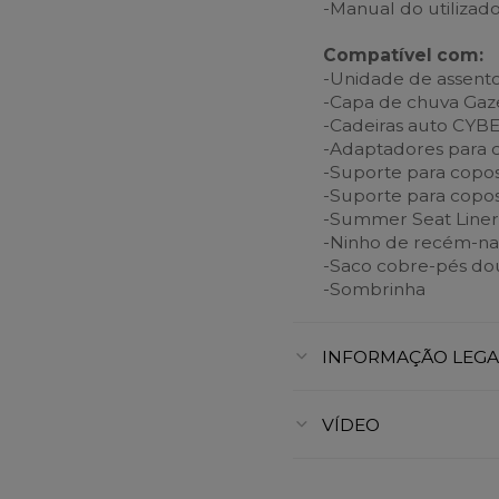
-Manual do utilizad
Compatível com:
-Unidade de assento
-Capa de chuva Gaze
-Cadeiras auto CYB
-Adaptadores para c
-Suporte para ­copo
-Suporte para copos
-Summer Seat Line
-Ninho de recém-na
-Saco cobre-pés do
-Sombrinha
INFORMAÇÃO LEGA
VÍDEO