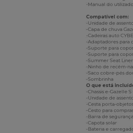
-Manual do utilizad
Compatível com:
-Unidade de assento
-Capa de chuva Gaze
-Cadeiras auto CYB
-Adaptadores para c
-Suporte para ­copo
-Suporte para copos
-Summer Seat Line
-Ninho de recém-na
-Saco cobre-pés do
-Sombrinha
O que está incluíd
-Chassis e-Gazelle S
-Unidade de assent
-Cesta porta-objeto
-Cesto para compra
-Barra de seguranç
-Capota solar
-Bateria e carregad