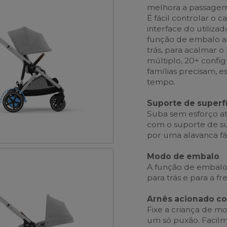
melhora a passagem
É fácil controlar o
interface do utilizad
função de embalo au
trás, para acalmar 
múltiplo, 20+ config
famílias precisam,
tempo.
Suporte de superfí
Suba sem esforço até
com o suporte de sup
por uma alavanca fác
Modo de embalo
A função de embalo
para trás e para a 
Arnês acionado c
Fixe a criança de m
um só puxão. Facilm