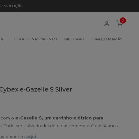
 DEVOLUÇÃO
0
 DE…
LISTA DE NASCIMENTO
GIFT CARD
ESPAÇO MAMÃS
ybex e-Gazelle S Silver
a com o
e-Gazelle S, um carrinho elétrico para
o.
Pode ser utilizado desde o nascimento até aos 4 anos.
paradamente
aqui
.