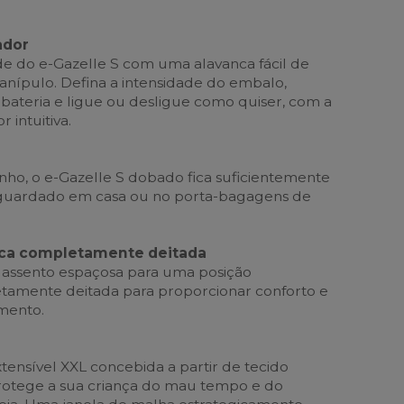
ador
de do e-Gazelle S com uma alavanca fácil de
anípulo. Defina a intensidade do embalo,
 bateria e ligue ou desligue como quiser, com a
r intuitiva.
ho, o e-Gazelle S dobado fica suficientemente
guardado em casa ou no porta-bagagens de
ca completamente deitada
 assento espaçosa para uma posição
amente deitada para proporcionar conforto e
mento.
tensível XXL concebida a partir de tecido
rotege a sua criança do mau tempo e do