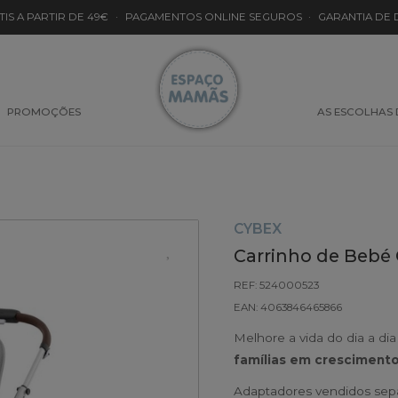
TIS A PARTIR DE 49€
·
PAGAMENTOS ONLINE SEGUROS
·
GARANTIA DE
PROMOÇÕES
AS ESCOLHAS
CYBEX
Carrinho de Bebé C
REF: 524000523
EAN: 4063846465866
Melhore a vida do dia a di
famílias em cresciment
Adaptadores vendidos se