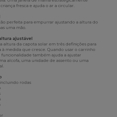
eia. Uma janela de malha estrategicamente
iança fresca e ajuda o ar a circular.
l
ção perfeita para empurrar ajustando a altura do
as uma mão.
ltura ajustável
 altura da capota solar em três definições para
a à medida que cresce. Quando usar o carrinho
 funcionalidade também ajuda a ajustar
ma alcofa, uma unidade de assento ou uma
l.
o
 incluindo rodas
o
s
s
a
or