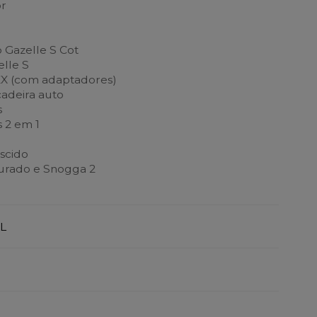
or
 Gazelle S Cot
lle S
EX (com adaptadores)
adeira auto
s
 2 em 1
r
scido
urado e Snogga 2
L