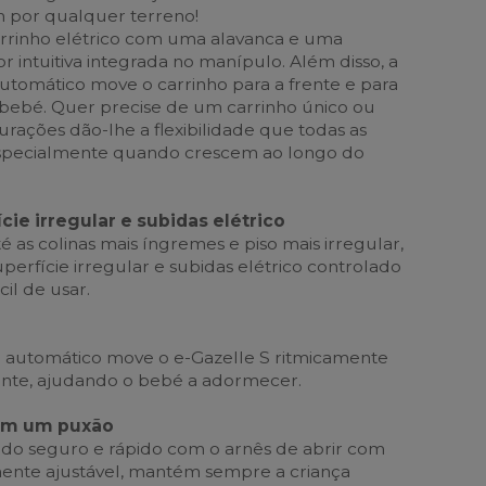
 por qualquer terreno!
 carrinho elétrico com uma alavanca e uma
or intuitiva integrada no manípulo. Além disso, a
tomático move o carrinho para a frente e para
o bebé. Quer precise de um carrinho único ou
urações dão-lhe a flexibilidade que todas as
 especialmente quando crescem ao longo do
cie irregular e subidas elétrico
 as colinas mais íngremes e piso mais irregular,
erfície irregular e subidas elétrico controlado
il de usar.
 automático move o e-Gazelle S ritmicamente
frente, ajudando o bebé a adormecer.
om um puxão
odo seguro e rápido com o arnês de abrir com
ente ajustável, mantém sempre a criança