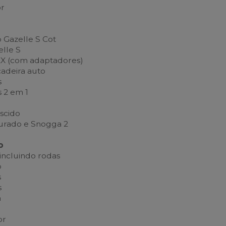
or
 Gazelle S Cot
lle S
EX (com adaptadores)
adeira auto
s
 2 em 1
r
scido
urado e Snogga 2
o
 incluindo rodas
o
s
s
a
or