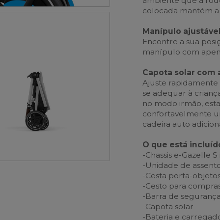
ambiente que a rod
colocada mantém a cr
Manípulo ajustáve
Encontre a sua posi
manípulo com apen
Capota solar com a
Ajuste rapidamente a
se adequar à crianç
no modo irmão, esta
confortavelmente u
cadeira auto adiciona
O que está incluíd
-Chassis e-Gazelle S
-Unidade de assent
-Cesta porta-objeto
-Cesto para compra
-Barra de seguranç
-Capota solar
-Bateria e carregad