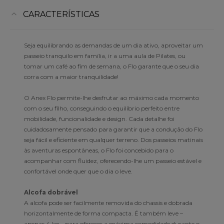
CARACTERÍSTICAS
Seja equilibrando as demandas de um dia ativo, aproveitar um
passeio tranquilo em família, ir a uma aula de Pilates, ou
tomar um café ao fim de semana, o Flo garante que o seu dia
corra com a maior tranquilidade!
O Anex Flo permite-lhe desfrutar ao máximo cada momento
com o seu filho, conseguindo o equilíbrio perfeito entre
mobilidade, funcionalidade e design. Cada detalhe foi
cuidadosamente pensado para garantir que a condução do Flo
seja fácil e eficiente em qualquer terreno. Dos passeios matinais
às aventuras espontâneas, o Flo foi concebido para o
acompanhar com fluidez, oferecendo-lhe um passeio estável e
confortável onde quer que o dia o leve.
Alcofa dobrável
A alcofa pode ser facilmente removida do chassis e dobrada
horizontalmente de forma compacta. É também leve –
apenas 4 kg – para oferecer a máxima comodidade durante o