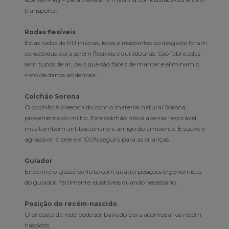
transporte.
Rodas flexíveis
Estas rodas de PU macias, leves e resistentes ao desgaste foram
concebidas para serem flexíveis e duradouras. São fabricadas
sem tubos de ar, pelo que são fáceis de manter e eliminam o
risco de danos acidentais.
Colchão Sorona
O colchão é preenchido com o material natural Sorona,
proveniente do milho. Este colchão não é apenas respirável,
mas também antibacteriano e amigo do ambiente. É suave e
agradável à pele e é 100% seguro para as crianças.
Guiador
Encontre o ajuste perfeito com quatro posições ergonómicas
do guiador, facilmente ajustáveis quando necessário.
Posição do recém-nascido
O encosto da rede pode ser baixado para acomodar os recém-
nascidos.