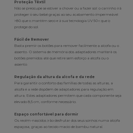
Proteção Têxtil
Não se preocupe se estiver a chover ou a fazer sol: o carrinho irá
proteger o seu bebé graças ao seu acabamento impermeável
>80 que o mantém seco e à sua tecnologia UV 50+ que o
protege do sol.
Fácil de Remover
Basta premir os botões para remover facilmente a alcofa ou o
assento. O sistema de memória dos adaptadores manterá os
botões premidos até que retire sem esforço a alcofa ou o
assento.
Regulação da altura da alcofa e da rede
Para garantir o conforto das famílias de todas as alturas, a
alcofa e a rede dispõem de adaptadores para regulação em
altura. Estes adaptadores permitem que cada componente seja
elevado 8,5 cm, conforme necessário.
Espaço confortável para dormir
Os recém-nascidos irão desfrutar dos seus sonhos numa alcofa
espaçosa, graças ao tecido macio de bambu natural.