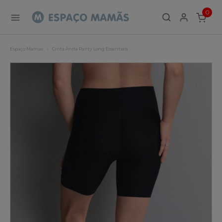
0
ITEMS
Espaço Mamãs
Cinta Anita Panty Long Essentials