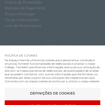
Política de Privacidade
Métodos de Pagamento
Envios e Entregas
Trocas e Devoluções
Livro de Reclamações
POLÍTICA DE COOKIES
Na Espaço Mamãs utilizamos cookies para personalizar conteúdo e
anúncios, fornecer funcionalidades de redes sociais e analisar o nosso
tráfego. Também partilhamos informações acerca da sua utilização do
site com os nossos parceiros de redes sociais, de publicidade e de análise,
que as podem combinar com outras informações que lhe forneceu ou
MÉTODOS DE ENVIO
recolhidas por estes a partir da sua utilização dos respetivos serviços.
Cinta Anita Panty Long Essentials
Concorda com os nossos cookies se continuar a utilizar o nosso website.
29.95€
Cor
DEFINIÇÕES DE COOKIES
MÉTODOS DE PAGAMENTO