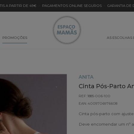
TIS A PARTIR DE 49€
·
PAGAMENTOS ONLINE SEGUROS
·
GARANTIA DE
PROMOÇÕES
AS ESCOLHAS
ANITA
Cinta Pós-Parto A
REF: 1885-006-100
EAN: 4009706976608
Cinta pós-parto com ajustes
Deve encomendar um nº ac