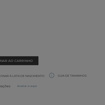
ONAR AO CARRINHO
GUIA DE TAMANHOS
IONAR À LISTA DE NASCIMENTO
liações
Avalia-o aqui