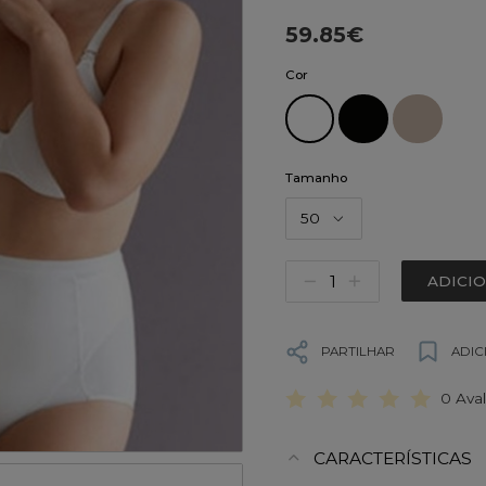
59.85€
Cor
Tamanho
50
ADICI
PARTILHAR
ADIC
0 Ava
CARACTERÍSTICAS