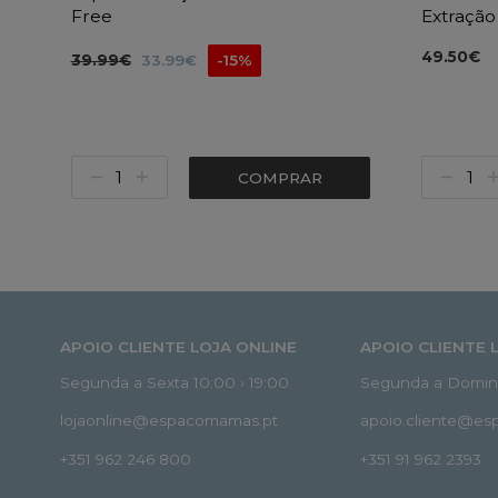
Free
Extração
49.50€
39.99€
33.99€
-15%
COMPRAR
APOIO CLIENTE LOJA ONLINE
APOIO CLIENTE 
Segunda a Sexta 10:00 › 19:00
Segunda a Doming
lojaonline@espacomamas.pt
apoio.cliente@e
+351 962 246 800
+351 91 962 2393