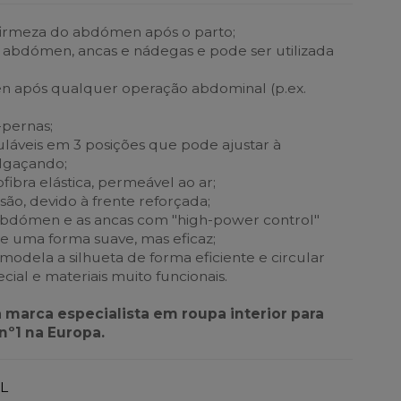
firmeza do abdómen após o parto;
 abdómen, ancas e nádegas e pode ser utilizada
n após qualquer operação abdominal (p.ex.
-pernas;
guláveis em 3 posições que pode ajustar à
lgaçando;
ibra elástica, permeável ao ar;
ão, devido à frente reforçada;
 abdómen e as ancas com "high-power control"
de uma forma suave, mas eficaz;
modela a silhueta de forma eficiente e circular
ial e materiais muito funcionais.
a marca especialista em roupa interior para
nº1 na Europa.
L