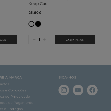
Keep Cool
25.60€
RAR
COMPRAR
RE A MARCA
SIGA-NOS
actos
os e Condições
tica de Privacidade
odos de Pagamento
os e Entregas