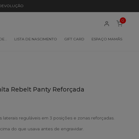
 DEVOLUÇÃO
0
 DE…
LISTA DE NASCIMENTO
GIFT CARD
ESPAÇO MAMÃS
nita Rebelt Panty Reforçada
 laterais reguláveis em 3 posições e zonas reforçadas.
ima do que usava antes de engravidar.