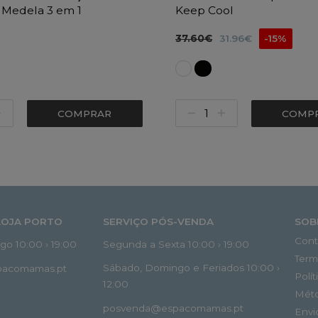
 Medela 3 em 1
Keep Cool
37.60€
31.96€
-15%
COMPRAR
COMP
LOJA PORTO
SERVIÇO PÓS-VENDA
SOB
Cont
o 10:00 › 19:00
Segunda a Sexta 10:00 › 19:00
Term
Sábado, Domingo e Feriados 10:00 ›
spacomamas.pt
Polí
12:00
Mét
posvenda@espacomamas.pt
Envi