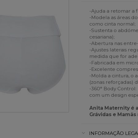
-Ajuda a retomar a 
-Modela as áreas do
como cinta normal;
-Sustenta o abdóme
cesariana);
-Abertura nas entre
-Ajustes laterais re
medida que for ade
-Fabricada em microf
-Excelente compress
-Molda a cintura, o
(zonas reforçadas) 
-360° Body Control: 
com um design espec
Anita Maternity é 
Grávidas e Mamãs 
INFORMAÇÃO LEGA