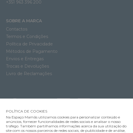
+351 963 396 200
SOBRE A MARCA
Contactos
Termos e Condições
Política de Privacidade
Métodos de Pagamento
Envios e Entregas
Trocas e Devoluções
Livro de Reclamações
POLÍTICA DE COOKIES
Na Espaço Mamãs utilizamos cookies para personalizar conteúdo e
anúncios, fornecer funcionalidades de redes sociais e analisar o nosso
tráfego. Também partilhamos informações acerca da sua utilização do
site com os nossos parceiros de redes sociais, de publicidade e de análise,