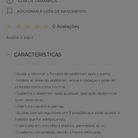
GUIA DE TAMANHOS
ADICIONAR À LISTA DE NASCIMENTO
0 Avaliações
Avalia-o aqui
CARACTERÍSTICAS
-Ajuda a retomar a firmeza do abdómen após o parto;
-Modela as áreas do abdómen, ancas e nádegas e pode ser
utilizada como cinta normal;
-Sustenta o abdómen após qualquer operação abdominal
(p.ex. cesariana);
-Abertura nas entre-pernas;
-Ajustes laterais reguláveis em 3 posições que pode ajustar à
medida que for adelgaçando;
-Fabricada em microfibra elástica, permeável ao ar;
-Excelente compressão, devido à frente reforçada;