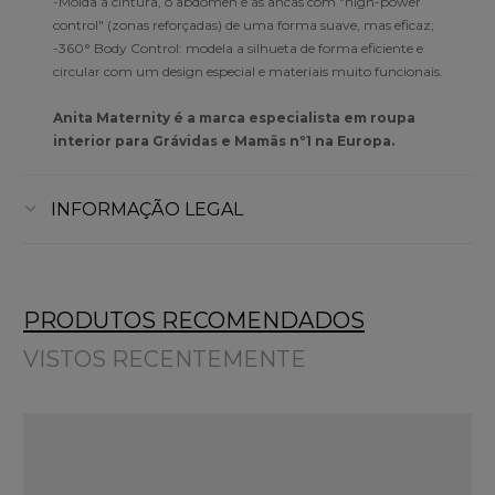
-Molda a cintura, o abdómen e as ancas com "high-power
control" (zonas reforçadas) de uma forma suave, mas eficaz;
-360° Body Control: modela a silhueta de forma eficiente e
circular com um design especial e materiais muito funcionais.
Anita Maternity é a marca especialista em roupa
interior para Grávidas e Mamãs nº1 na Europa.
INFORMAÇÃO LEGAL
PRODUTOS RECOMENDADOS
VISTOS RECENTEMENTE