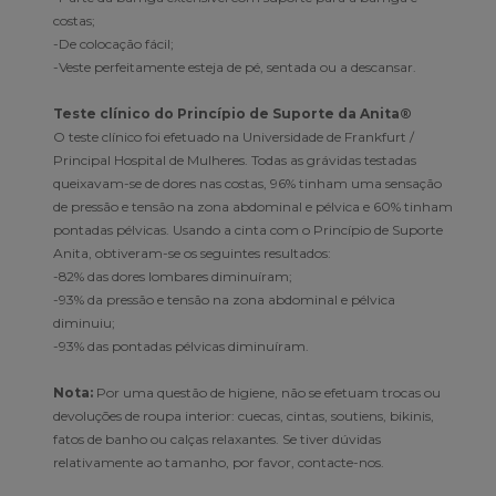
costas;
-De colocação fácil;
-Veste perfeitamente esteja de pé, sentada ou a descansar.
Teste clínico do Princípio de Suporte da Anita®
O teste clínico foi efetuado na Universidade de Frankfurt /
Principal Hospital de Mulheres. Todas as grávidas testadas
queixavam-se de dores nas costas, 96% tinham uma sensação
de pressão e tensão na zona abdominal e pélvica e 60% tinham
pontadas pélvicas. Usando a cinta com o Princípio de Suporte
Anita, obtiveram-se os seguintes resultados:
-82% das dores lombares diminuíram;
-93% da pressão e tensão na zona abdominal e pélvica
diminuiu;
-93% das pontadas pélvicas diminuíram.
Nota:
Por uma questão de higiene, não se efetuam trocas ou
devoluções de roupa interior: cuecas, cintas, soutiens, bikinis,
fatos de banho ou calças relaxantes. Se tiver dúvidas
relativamente ao tamanho, por favor, contacte-nos.