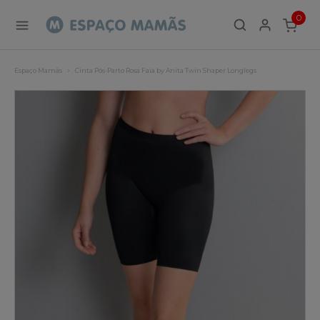
0
ITEMS
Espaço Mamãs
Cinta Pós-Parto Rosa Faia by Anita Twin Shaper Longlegs