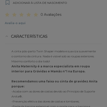
ADICIONAR À LISTA DE NASCIMENTO
0 Avaliações
Avalia-o aqui
CARACTERÍSTICAS
A cinta pós-parto Twin Shaper modela e suaviza suavemente
o contorno da cintura. Nada é visível sob as roupas exteriores.
Máximo conforto o dia todo!
Anita Maternity é a marca especialista em roupa
interior para Grávidas e Mamãs nº1 na Europa.
Recomendamos uma faixa ou cinta de gravidez Anita
porque:
-Acaba com as dores de costas devido ao Princípio de Suporte
Anita®;
-Prevenção efetiva das dores de costas e lombares;
-Parte da barriga extensível com suporte para a barriga e