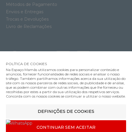
Métodos de Pagamento
Envios e Entregas
Trocas e Devoluções
Livro de Reclamações
POLÍTICA DE COOKIES
Na Espaço Mamãs utilizamos cookies para personalizar conteúdo e
anúncios, fornecer funcionalidades de redes sociais e analisar o nosso
tráfego. Também partilhamos informações acerca da sua utilização do
site com os nossos parceiros de redes sociais, de publicidade e de análise,
que as podem combinar com outras informações que lhe forneceu ou
MÉTODOS DE ENVIO
recolhidas por estes a partir da sua utilização dos respetivos serviços.
Cinta Pós-Parto Rosa Faia by Anita Twin Shaper Longlegs
Concorda com os nossos cookies se continuar a utilizar o nosso website.
49.95€
Cor
DEFINIÇÕES DE COOKIES
MÉTODOS DE PAGAMENTO
CONTINUAR SEM ACEITAR