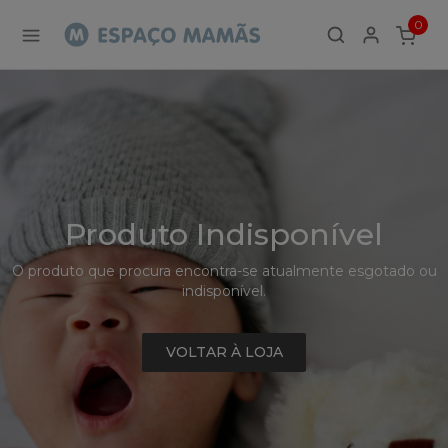
Detalhe
0
de
ITEMS
Produto
-
Sem
Produto
Produto Indisponível
O produto que procura encontra-se atualmente esgotado ou
indisponível.
VOLTAR À LOJA