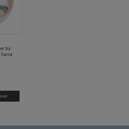
ne by
m Sand
RAR