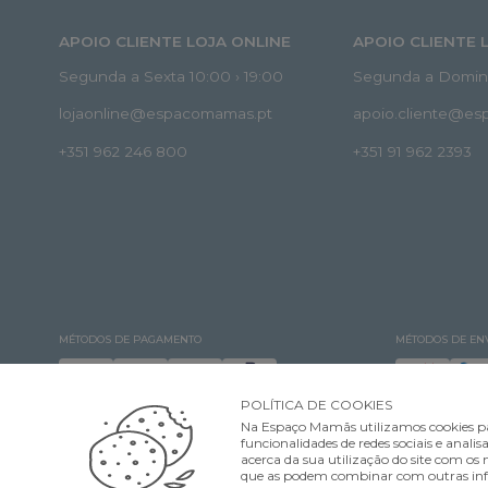
APOIO CLIENTE LOJA ONLINE
APOIO CLIENTE 
Segunda a Sexta 10:00 › 19:00
Segunda a Doming
lojaonline@espacomamas.pt
apoio.cliente@e
+351 962 246 800
+351 91 962 2393
MÉTODOS DE PAGAMENTO
MÉTODOS DE EN
POLÍTICA DE COOKIES
Na Espaço Mamãs utilizamos cookies pa
funcionalidades de redes sociais e ana
acerca da sua utilização do site com os n
que as podem combinar com outras infor
©Espaço Mamãs. Todos os direitos reservados Designed & developed by