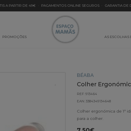
TIS A PARTIR DE 49€
·
PAGAMENTOS ONLINE SEGUROS
·
GARANTIA DE
PROMOÇÕES
AS ESCOLHAS
BÉABA
Colher Ergonómic
REF: 913464
EAN: 3384349134648
Colher ergonómica de 1ª id
para a colher.
7.50€