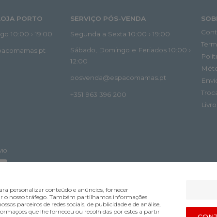
LOJA PORTO
SERVIÇO PÓS-VENDA
SOB
Cont
o 10:00 › 19:00
Segunda a Sexta 10:00 › 19:00
Term
Sábado, Domingo e Feriados 10:00 ›
spacomamas.pt
Polí
12:00
Mét
posvenda@espacomamas.pt
Envi
Troc
+351 963 396 200
Livr
VIO
ra personalizar conteúdo e anúncios, fornecer
lisar o nosso tráfego. Também partilhamos informações
ossos parceiros de redes sociais, de publicidade e de análise,
mações que lhe forneceu ou recolhidas por estes a partir
Bsolus.pt
CONT