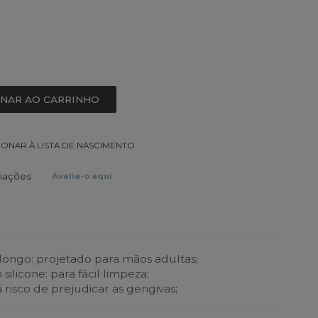
ONAR AO CARRINHO
IONAR À LISTA DE NASCIMENTO
liações
Avalia-o aqui
ongo: projetado para mãos adultas;
ilicone: para fácil limpeza;
 risco de prejudicar as gengivas;