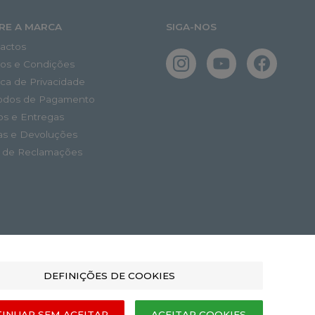
RE A MARCA
SIGA-NOS
actos
os e Condições
tica de Privacidade
odos de Pagamento
os e Entregas
as e Devoluções
o de Reclamações
DEFINIÇÕES DE COOKIES
INUAR SEM ACEITAR
ACEITAR COOKIES