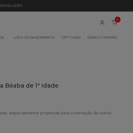
 DEVOLUÇÃO
0
 DE…
LISTA DE NASCIMENTO
GIFT CARD
ESPAÇO MAMÃS
a Béaba de 1ª Idade
ade, especialmente projetada para a transição da tetina