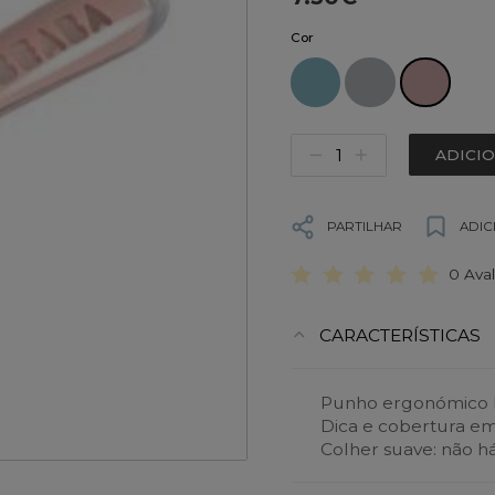
Cor
ADICI
PARTILHAR
ADIC
0 Ava
CARACTERÍSTICAS
Punho ergonómico l
Dica e cobertura em s
Colher suave: não há