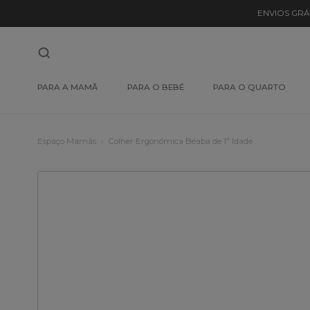
ENVIOS GRÁ
PARA A MAMÃ
PARA O BEBÉ
PARA O QUARTO
Espaço Mamãs
Colher Ergonómica Béaba de 1ª Idade