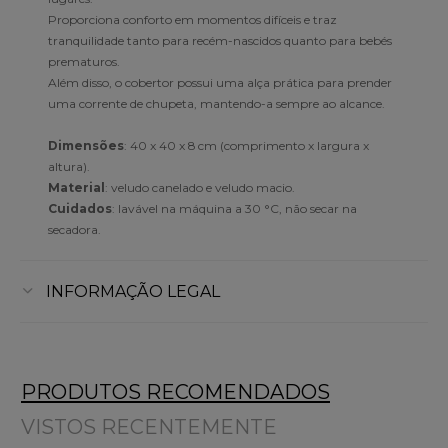
Proporciona conforto em momentos difíceis e traz
tranquilidade tanto para recém-nascidos quanto para bebés
prematuros.
Além disso, o cobertor possui uma alça prática para prender
uma corrente de chupeta, mantendo-a sempre ao alcance.
Dimensões
: 40 x 40 x 8 cm (comprimento x largura x
altura).
Material
: veludo canelado e veludo macio.
Cuidados
: lavável na máquina a 30 °C, não secar na
secadora.
INFORMAÇÃO LEGAL
PRODUTOS RECOMENDADOS
VISTOS RECENTEMENTE