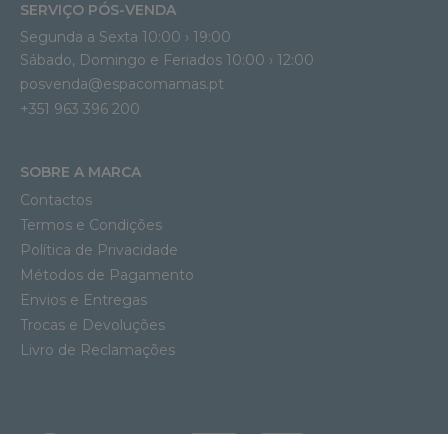
SERVIÇO PÓS-VENDA
Segunda a Sexta 10:00 › 19:00
Sábado, Domingo e Feriados 10:00 › 12:00
posvenda@espacomamas.pt
+351 963 396 200
SOBRE A MARCA
Contactos
Termos e Condições
Política de Privacidade
Métodos de Pagamento
Envios e Entregas
Trocas e Devoluções
Livro de Reclamações