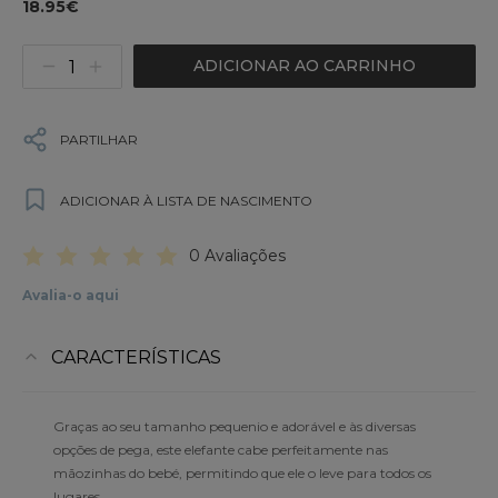
18.95€
ADICIONAR AO CARRINHO
PARTILHAR
ADICIONAR À LISTA DE NASCIMENTO
0 Avaliações
Avalia-o aqui
CARACTERÍSTICAS
Graças ao seu tamanho pequenio e adorável e às diversas
opções de pega, este elefante cabe perfeitamente nas
mãozinhas do bebé, permitindo que ele o leve para todos os
lugares.