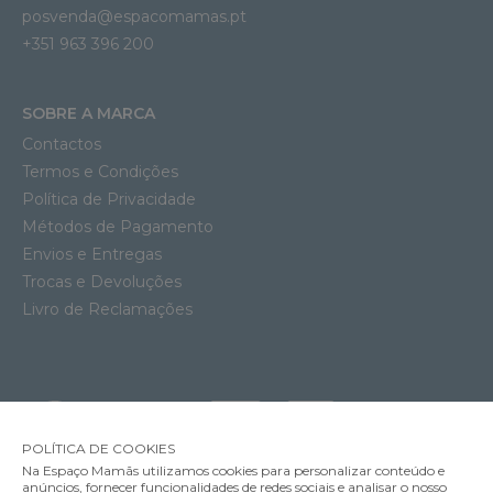
posvenda@espacomamas.pt
+351 963 396 200
SOBRE A MARCA
Contactos
Termos e Condições
Política de Privacidade
Métodos de Pagamento
Envios e Entregas
Trocas e Devoluções
Livro de Reclamações
POLÍTICA DE COOKIES
Na Espaço Mamãs utilizamos cookies para personalizar conteúdo e
anúncios, fornecer funcionalidades de redes sociais e analisar o nosso