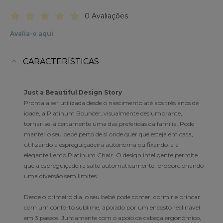
0 Avaliações
Avalia-o aqui
CARACTERÍSTICAS
Just a Beautiful Design Story
Pronta a ser utilizada desde o nascimento até aos três anos de
idade, a Platinum Bouncer, visualmente deslumbrante,
tornar-se-á certamente uma das preferidas da família. Pode
manter o seu bebé perto de si onde quer que esteja em casa,
utilizando a espreguiçadeira autónoma ou fixando-a à
elegante Lemo Platinum Chair. O design inteligente permite
que a espreguiçadeira salte automaticamente, proporcionando
uma diversão sem limites.
Desde o primeiro dia, o seu bebé pode comer, dormir e brincar
com um conforto sublime, apoiado por um encosto reclinável
em 3 passos. Juntamente com o apoio de cabeça ergonómico,