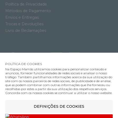
Política de Privacidade
Métodos de Pagamento
Envios e Entregas
Trocas e Devoluções
Livro de Reclamações
POLÍTICA DE COOKIES
Na Espaço Mamãs utilizamos cookies para personalizar conteúdo e
anúncios, fornecer funcionalidades de redes sociais e analisar o nosso
tráfego. Também partilhamos informações acerca da sua utilização do
site com os nossos parceiros de redes sociais, de publicidade e de análise,
que as podem combinar com outras informações que lhe forneceu ou
MÉTODOS DE ENVIO
recolhidas por estes a partir da sua utilização dos respetivos serviços.
Concorda com os nossos cookies se continuar a utilizar o nosso website.
Espreguiçadeira Cybex Lemo Platinum
DEFINIÇÕES DE COOKIES
MÉTODOS DE PAGAMENTO
359.95€
Cor